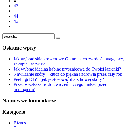
41
42
…
44
45
Ostatnie wpisy
Jak wybrać sklep rowerowy Giant: na co zwrócić uwagę przy
zakupie i serwisie
Jak wybrać idealną kabinę prysznicową do Twojej łazienki?
Nawilżanie skóry – klucz do piękna i zdrowia przez cały rok
Peelingi DIY – jak je stosować dla zdrowej skóry?
Przeciwwskazania do ćwiczeń – czego unikać przed
treningiem?
Najnowsze komentarze
Kategorie
Biznes