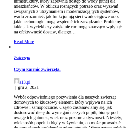
infrastruktury, który zapewnia dostęp do wody pitnej dla
mieszkańców. W obliczu rosnących potrzeb oraz wyzwań
związanych z utrzymaniem i modernizacją tych systemów,
warto zrozumieć, jak funkcjonują sieci wodociągowe oraz
jakie technologie mogą wspierać ich zarządzanie. Problemy
takie jak wycieki czy zatykanie rur mogą znacząco wpłynąć
na efektywność dostaw, dlatego…
Read More
Zwierzęta
Czym karmić zwierzęta.
s13.pl
|
gru 2, 2021
Wybór odpowiedniego pożywienia dla naszych zwierząt
domowych to kluczowy element, który wpływa na ich
zdrowie i samopoczucie. Często zastanawiamy się, jak
dostosować dietę do wymagań naszych pupili, biorąc pod
uwagę ich gatunek, wiek oraz poziom aktywności. Niestety,
wiele osób popełnia błędy w żywieniu, co może prowadzić
do poważnych problemów zdrowotnych. Warto zatem zgłębić