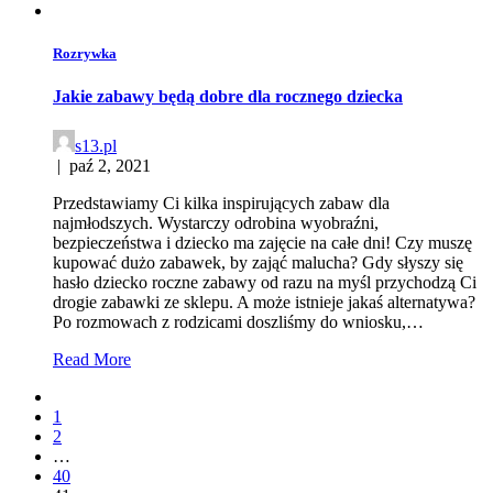
Rozrywka
Jakie zabawy będą dobre dla rocznego dziecka
s13.pl
|
paź 2, 2021
Przedstawiamy Ci kilka inspirujących zabaw dla
najmłodszych. Wystarczy odrobina wyobraźni,
bezpieczeństwa i dziecko ma zajęcie na całe dni! Czy muszę
kupować dużo zabawek, by zająć malucha? Gdy słyszy się
hasło dziecko roczne zabawy od razu na myśl przychodzą Ci
drogie zabawki ze sklepu. A może istnieje jakaś alternatywa?
Po rozmowach z rodzicami doszliśmy do wniosku,…
Read More
1
2
…
40