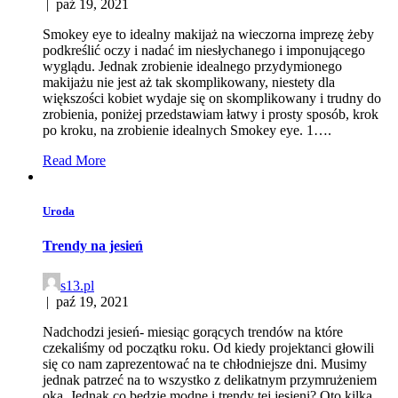
|
paź 19, 2021
Smokey eye to idealny makijaż na wieczorna imprezę żeby
podkreślić oczy i nadać im niesłychanego i imponującego
wyglądu. Jednak zrobienie idealnego przydymionego
makijażu nie jest aż tak skomplikowany, niestety dla
większości kobiet wydaje się on skomplikowany i trudny do
zrobienia, poniżej przedstawiam łatwy i prosty sposób, krok
po kroku, na zrobienie idealnych Smokey eye. 1….
Read More
Uroda
Trendy na jesień
s13.pl
|
paź 19, 2021
Nadchodzi jesień- miesiąc gorących trendów na które
czekaliśmy od początku roku. Od kiedy projektanci głowili
się co nam zaprezentować na te chłodniejsze dni. Musimy
jednak patrzeć na to wszystko z delikatnym przymrużeniem
oka. Jednak co będzie modne i trendy tej jesieni? Oto kilka