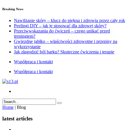
Breaking News
Nawilżanie skóry – klucz do piękna i zdrowia przez cały rok
Peelingi DIY – jak je stosować dla zdrowej skóry?
Przeciwwskazania do ćwiczeń – czego unikać przed
treningiem?
Gwiezdne jabłko – właściwości zdrowotne i przepisy na
wykorzystanie
Jak złagodzić ból barku? Skuteczne ćwiczenia i terapie
Współpraca i kontakt
Współpraca i kontakt
Home
|
Blog
latest
articles