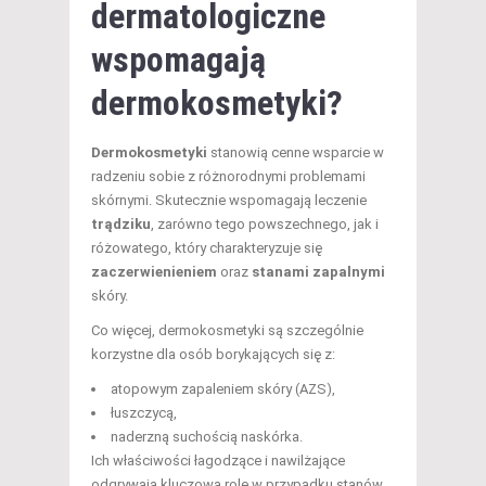
dermatologiczne
wspomagają
dermokosmetyki?
Dermokosmetyki
stanowią cenne wsparcie w
radzeniu sobie z różnorodnymi problemami
skórnymi. Skutecznie wspomagają leczenie
trądziku
, zarówno tego powszechnego, jak i
różowatego, który charakteryzuje się
zaczerwienieniem
oraz
stanami zapalnymi
skóry.
Co więcej, dermokosmetyki są szczególnie
korzystne dla osób borykających się z:
atopowym zapaleniem skóry (AZS),
łuszczycą,
naderzną suchością naskórka.
Ich właściwości łagodzące i nawilżające
odgrywają kluczową rolę w przypadku stanów