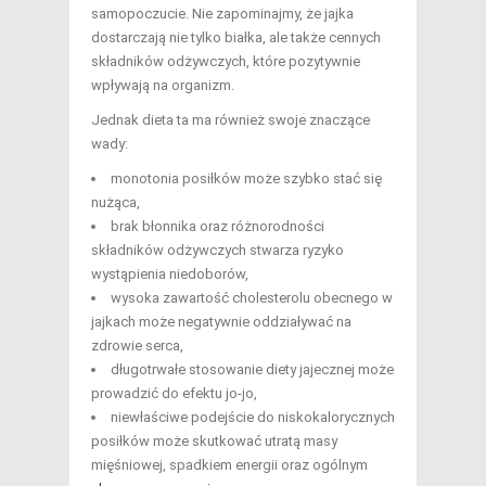
samopoczucie. Nie zapominajmy, że jajka
dostarczają nie tylko białka, ale także cennych
składników odżywczych, które pozytywnie
wpływają na organizm.
Jednak dieta ta ma również swoje znaczące
wady:
monotonia posiłków może szybko stać się
nużąca,
brak błonnika oraz różnorodności
składników odżywczych stwarza ryzyko
wystąpienia niedoborów,
wysoka zawartość cholesterolu obecnego w
jajkach może negatywnie oddziaływać na
zdrowie serca,
długotrwałe stosowanie diety jajecznej może
prowadzić do efektu jo-jo,
niewłaściwe podejście do niskokalorycznych
posiłków może skutkować utratą masy
mięśniowej, spadkiem energii oraz ogólnym