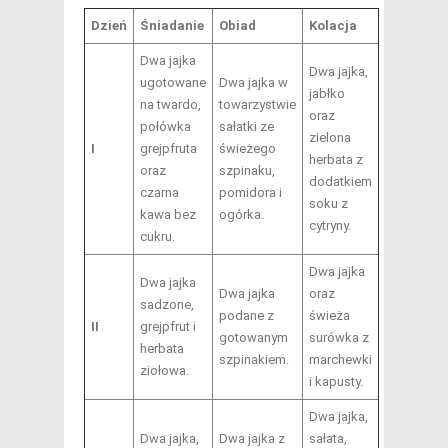
Dzień
Śniadanie
Obiad
Kolacja
Dwa jajka
Dwa jajka,
ugotowane
Dwa jajka w
jabłko
na twardo,
towarzystwie
oraz
połówka
sałatki ze
zielona
I
grejpfruta
świeżego
herbata z
oraz
szpinaku,
dodatkiem
czarna
pomidora i
soku z
kawa bez
ogórka.
cytryny.
cukru.
Dwa jajka
Dwa jajka
Dwa jajka
oraz
sadzone,
podane z
świeża
II
grejpfrut i
gotowanym
surówka z
herbata
szpinakiem.
marchewki
ziołowa.
i kapusty.
Dwa jajka,
Dwa jajka,
Dwa jajka z
sałata,