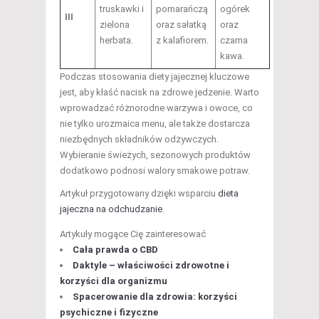
truskawki i
pomarańczą
ogórek
III
zielona
oraz sałatką
oraz
herbata.
z kalafiorem.
czarna
kawa.
Podczas stosowania diety jajecznej kluczowe
jest, aby kłaść nacisk na zdrowe jedzenie. Warto
wprowadzać różnorodne warzywa i owoce, co
nie tylko urozmaica menu, ale także dostarcza
niezbędnych składników odżywczych.
Wybieranie świeżych, sezonowych produktów
dodatkowo podnosi walory smakowe potraw.
Artykuł przygotowany dzięki wsparciu
dieta
jajeczna na odchudzanie
.
Artykuły mogące Cię zainteresować
Cała prawda o CBD
Daktyle – właściwości zdrowotne i
korzyści dla organizmu
Spacerowanie dla zdrowia: korzyści
psychiczne i fizyczne