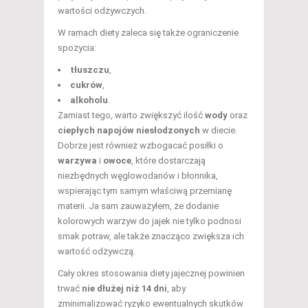
wartości odżywczych.
W ramach diety zaleca się także ograniczenie
spożycia:
tłuszczu
,
cukrów
,
alkoholu
.
Zamiast tego, warto zwiększyć ilość
wody
oraz
ciepłych napojów niesłodzonych
w diecie.
Dobrze jest również wzbogacać posiłki o
warzywa
i
owoce
, które dostarczają
niezbędnych węglowodanów i błonnika,
wspierając tym samym właściwą przemianę
materii. Ja sam zauważyłem, że dodanie
kolorowych warzyw do jajek nie tylko podnosi
smak potraw, ale także znacząco zwiększa ich
wartość odżywczą.
Cały okres stosowania diety jajecznej powinien
trwać
nie dłużej niż 14 dni
, aby
zminimalizować ryzyko ewentualnych skutków