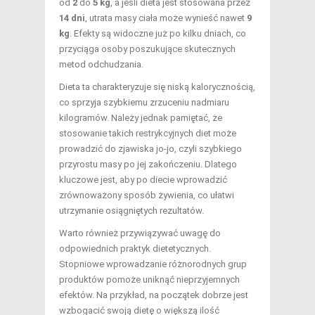
od
2
do
5 kg
, a jeśli dieta jest stosowana przez
14 dni
, utrata masy ciała może wynieść nawet
9
kg
. Efekty są widoczne już po kilku dniach, co
przyciąga osoby poszukujące skutecznych
metod odchudzania.
Dieta ta charakteryzuje się niską kalorycznością,
co sprzyja szybkiemu zrzuceniu nadmiaru
kilogramów. Należy jednak pamiętać, że
stosowanie takich restrykcyjnych diet może
prowadzić do zjawiska jo-jo, czyli szybkiego
przyrostu masy po jej zakończeniu. Dlatego
kluczowe jest, aby po diecie wprowadzić
zrównoważony sposób żywienia, co ułatwi
utrzymanie osiągniętych rezultatów.
Warto również przywiązywać uwagę do
odpowiednich praktyk dietetycznych.
Stopniowe wprowadzanie różnorodnych grup
produktów pomoże uniknąć nieprzyjemnych
efektów. Na przykład, na początek dobrze jest
wzbogacić swoją dietę o większą ilość