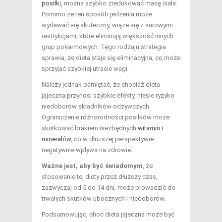
posiłki
, można szybko zredukować masę ciała.
Pomimo że ten sposób jedzenia może
wydawać się skuteczny, wiąże się z surowymi
restrykcjami, które eliminują większość innych
grup pokarmowych. Tego rodzaju strategia
sprawia, że dieta staje się eliminacyjna, co może
sprzyjać szybkiej utracie wagi.
Należy jednak pamiętać, że chociaż dieta
jajeczna przynosi szybkie efekty, niesie ryzyko
niedoborów składników odżywczych.
Ograniczenie różnorodności posiłków może
skutkować brakiem niezbędnych
witamin i
minerałów
, co w dłuższej perspektywie
negatywnie wpływa na zdrowie.
Ważne jest, aby być świadomym
, że
stosowanie tej diety przez dłuższy czas,
zazwyczaj od 5 do 14 dni, może prowadzić do
trwałych skutków ubocznych i niedoborów.
Podsumowując, choć dieta jajeczna może być