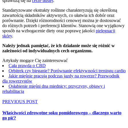
sprawdzą się na
cerze tłustej
.
Standaryzowane ekstrakty roślinne charakteryzują się określoną
zawartością składników aktywnych, co ułatwia ich dobór oraz
porównanie. Dzięki różnorodności cenowej można je dostosować
do różnych potrzeb i preferencji klientów. Stanowią one wyjątkowy
sposób na wzbogacenie diety oraz poprawę jakości
pielęgnacji
skóry
.
Należy jednak pamiętać, że ich działanie może się różnić w
zależności od indywidualnych cech organizmu.
Artykuły mogące Cię zainteresować
Cała prawda o CBD
Orbitrek czy bieganie? Porównanie efektywności treningu cardio
Jakie mięśnie pracują podczas jazdy na rowerze? Przewodnik
dla rowerzystów
Osłabienie mięśni dna miednicy: przyczyny, objawy i
rehabilitacja
PREVIOUS POST
Właściwości zdrowotne soku pomidorowego – dlaczego warto
go pić?