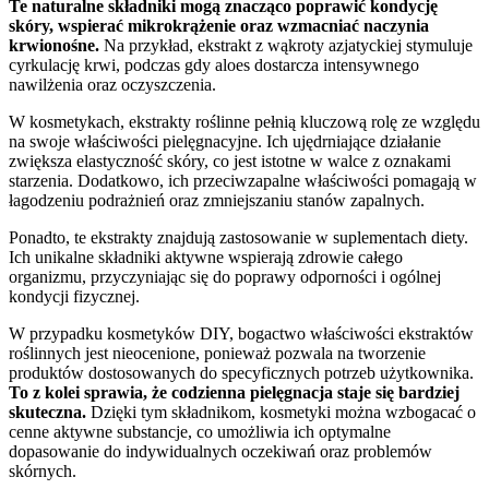
Te naturalne składniki mogą znacząco poprawić kondycję
skóry, wspierać mikrokrążenie oraz wzmacniać naczynia
krwionośne.
Na przykład, ekstrakt z wąkroty azjatyckiej stymuluje
cyrkulację krwi, podczas gdy aloes dostarcza intensywnego
nawilżenia oraz oczyszczenia.
W kosmetykach, ekstrakty roślinne pełnią kluczową rolę ze względu
na swoje właściwości pielęgnacyjne. Ich ujędrniające działanie
zwiększa elastyczność skóry, co jest istotne w walce z oznakami
starzenia. Dodatkowo, ich przeciwzapalne właściwości pomagają w
łagodzeniu podrażnień oraz zmniejszaniu stanów zapalnych.
Ponadto, te ekstrakty znajdują zastosowanie w suplementach diety.
Ich unikalne składniki aktywne wspierają zdrowie całego
organizmu, przyczyniając się do poprawy odporności i ogólnej
kondycji fizycznej.
W przypadku kosmetyków DIY, bogactwo właściwości ekstraktów
roślinnych jest nieocenione, ponieważ pozwala na tworzenie
produktów dostosowanych do specyficznych potrzeb użytkownika.
To z kolei sprawia, że codzienna pielęgnacja staje się bardziej
skuteczna.
Dzięki tym składnikom, kosmetyki można wzbogacać o
cenne aktywne substancje, co umożliwia ich optymalne
dopasowanie do indywidualnych oczekiwań oraz problemów
skórnych.