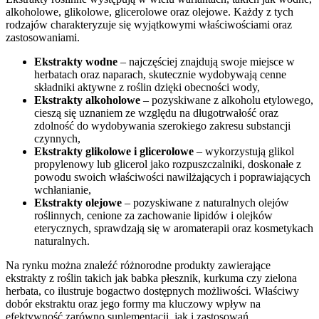
alkoholowe, glikolowe, glicerolowe oraz olejowe. Każdy z tych
rodzajów charakteryzuje się wyjątkowymi właściwościami oraz
zastosowaniami.
Ekstrakty wodne
– najczęściej znajdują swoje miejsce w
herbatach oraz naparach, skutecznie wydobywają cenne
składniki aktywne z roślin dzięki obecności wody,
Ekstrakty alkoholowe
– pozyskiwane z alkoholu etylowego,
cieszą się uznaniem ze względu na długotrwałość oraz
zdolność do wydobywania szerokiego zakresu substancji
czynnych,
Ekstrakty glikolowe i glicerolowe
– wykorzystują glikol
propylenowy lub glicerol jako rozpuszczalniki, doskonałe z
powodu swoich właściwości nawilżających i poprawiających
wchłanianie,
Ekstrakty olejowe
– pozyskiwane z naturalnych olejów
roślinnych, cenione za zachowanie lipidów i olejków
eterycznych, sprawdzają się w aromaterapii oraz kosmetykach
naturalnych.
Na rynku można znaleźć różnorodne produkty zawierające
ekstrakty z roślin takich jak babka płesznik, kurkuma czy zielona
herbata, co ilustruje bogactwo dostępnych możliwości. Właściwy
dobór ekstraktu oraz jego formy ma kluczowy wpływ na
efektywność zarówno suplementacji, jak i zastosowań