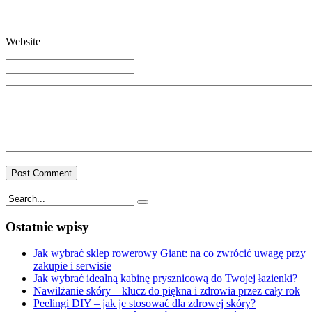
Website
Ostatnie wpisy
Jak wybrać sklep rowerowy Giant: na co zwrócić uwagę przy
zakupie i serwisie
Jak wybrać idealną kabinę prysznicową do Twojej łazienki?
Nawilżanie skóry – klucz do piękna i zdrowia przez cały rok
Peelingi DIY – jak je stosować dla zdrowej skóry?