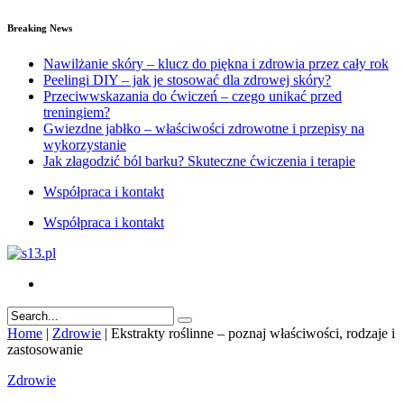
Breaking News
Nawilżanie skóry – klucz do piękna i zdrowia przez cały rok
Peelingi DIY – jak je stosować dla zdrowej skóry?
Przeciwwskazania do ćwiczeń – czego unikać przed
treningiem?
Gwiezdne jabłko – właściwości zdrowotne i przepisy na
wykorzystanie
Jak złagodzić ból barku? Skuteczne ćwiczenia i terapie
Współpraca i kontakt
Współpraca i kontakt
Home
|
Zdrowie
|
Ekstrakty roślinne – poznaj właściwości, rodzaje i
zastosowanie
Zdrowie