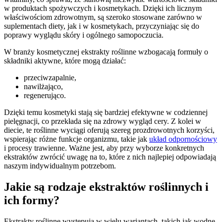
w produktach spożywczych i kosmetykach. Dzięki ich licznym
właściwościom zdrowotnym, są szeroko stosowane zarówno w
suplementach diety, jak i w kosmetykach, przyczyniając się do
poprawy wyglądu skóry i ogólnego samopoczucia.
W branży kosmetycznej ekstrakty roślinne wzbogacają formuły o
składniki aktywne, które mogą działać:
przeciwzapalnie,
nawilżająco,
regenerująco.
Dzięki temu kosmetyki stają się bardziej efektywne w codziennej
pielęgnacji, co przekłada się na zdrowy wygląd cery. Z kolei w
diecie, te roślinne wyciągi oferują szereg prozdrowotnych korzyści,
wspierając różne funkcje organizmu, takie jak
układ odpornościowy
i procesy trawienne. Ważne jest, aby przy wyborze konkretnych
ekstraktów zwrócić uwagę na to, które z nich najlepiej odpowiadają
naszym indywidualnym potrzebom.
Jakie są rodzaje ekstraktów roślinnych i
ich formy?
Ekstrakty roślinne występują w wielu wariantach, takich jak wodne,