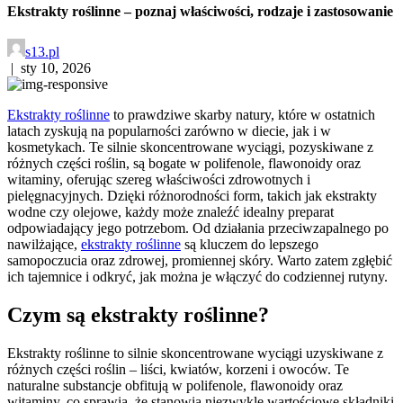
Ekstrakty roślinne – poznaj właściwości, rodzaje i zastosowanie
s13.pl
|
sty 10, 2026
Ekstrakty roślinne
to prawdziwe skarby natury, które w ostatnich
latach zyskują na popularności zarówno w diecie, jak i w
kosmetykach. Te silnie skoncentrowane wyciągi, pozyskiwane z
różnych części roślin, są bogate w polifenole, flawonoidy oraz
witaminy, oferując szereg właściwości zdrowotnych i
pielęgnacyjnych. Dzięki różnorodności form, takich jak ekstrakty
wodne czy olejowe, każdy może znaleźć idealny preparat
odpowiadający jego potrzebom. Od działania przeciwzapalnego po
nawilżające,
ekstrakty roślinne
są kluczem do lepszego
samopoczucia oraz zdrowej, promiennej skóry. Warto zatem zgłębić
ich tajemnice i odkryć, jak można je włączyć do codziennej rutyny.
Czym są ekstrakty roślinne?
Ekstrakty roślinne to silnie skoncentrowane wyciągi uzyskiwane z
różnych części roślin – liści, kwiatów, korzeni i owoców. Te
naturalne substancje obfitują w polifenole, flawonoidy oraz
witaminy, co sprawia, że stanowią niezwykle wartościowe składniki