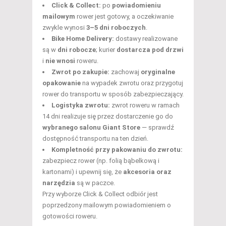
Click & Collect:
po
powiadomieniu
mailowym
rower jest gotowy, a oczekiwanie
zwykle wynosi
3–5 dni roboczych
.
Bike Home Delivery:
dostawy realizowane
są w
dni robocze
; kurier
dostarcza pod drzwi
i
nie wnosi
roweru.
Zwrot po zakupie:
zachowaj
oryginalne
opakowanie
na wypadek zwrotu oraz przygotuj
rower do transportu w sposób zabezpieczający.
Logistyka zwrotu:
zwrot roweru w ramach
14 dni realizuje się przez dostarczenie go do
wybranego salonu Giant Store
— sprawdź
dostępność transportu na ten dzień.
Kompletność przy pakowaniu do zwrotu:
zabezpiecz rower (np. folią bąbelkową i
kartonami) i upewnij się, że
akcesoria oraz
narzędzia
są w paczce.
Przy wyborze Click & Collect odbiór jest
poprzedzony mailowym powiadomieniem o
gotowości roweru.