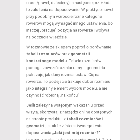
cross/gravel, dziecięcy), a następnie przekłada
te założenia na dopasowanie. W praktyce nawet
przy podobnym wzroście różne kategorie
rowerów mogą wymagać innego ustawienia, bo
inaczej „pracuje” pozycja na rowerze i wpływa
na odczucia w jeździe.
W rozmowie ze sklepem poproś o porównanie
tabeli rozmiarów
oraz
geometrii
konkretnego modelu
. Tabela rozmiarów
pomaga zawęzić rozmiar ramy, a geometria
pokazuje, jak dany rozmiar ustawi Cię na
rowerze. To podejście traktuje dobór rozmiaru
jako integralny element wyboru modelu, a nie
czynność robioną „na końcu”.
Jeśli zależy na wstępnym wskazaniu przed
wizytą, skorzystaj z narzędzi online dostępnych
na stronie produktu: z
tabeli rozmiarów
i
geometrii
, a także z interaktywnego testu
dopasowania
„Jaki jest mój rozmiar?”
(wymaga podania danych pomiarowych). Taką