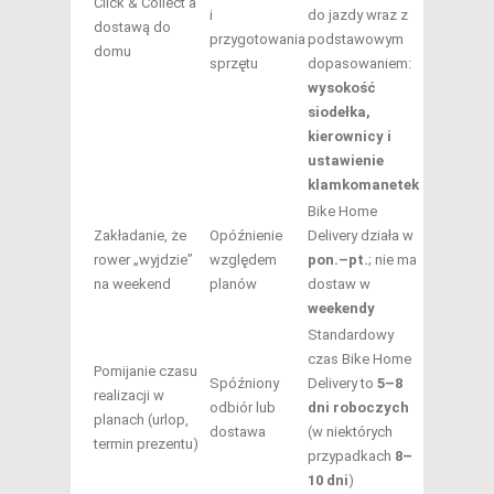
Click & Collect a
i
do jazdy wraz z
dostawą do
przygotowania
podstawowym
domu
sprzętu
dopasowaniem:
wysokość
siodełka,
kierownicy i
ustawienie
klamkomanetek
Bike Home
Zakładanie, że
Opóźnienie
Delivery działa w
rower „wyjdzie”
względem
pon.–pt.
; nie ma
na weekend
planów
dostaw w
weekendy
Standardowy
czas Bike Home
Pomijanie czasu
Spóźniony
Delivery to
5–8
realizacji w
odbiór lub
dni roboczych
planach (urlop,
dostawa
(w niektórych
termin prezentu)
przypadkach
8–
10 dni
)