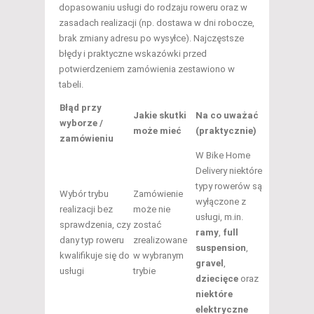
dopasowaniu usługi do rodzaju roweru oraz w
zasadach realizacji (np. dostawa w dni robocze,
brak zmiany adresu po wysyłce). Najczęstsze
błędy i praktyczne wskazówki przed
potwierdzeniem zamówienia zestawiono w
tabeli.
Błąd przy
Jakie skutki
Na co uważać
wyborze /
może mieć
(praktycznie)
zamówieniu
W Bike Home
Delivery niektóre
typy rowerów są
Wybór trybu
Zamówienie
wyłączone z
realizacji bez
może nie
usługi, m.in.
sprawdzenia, czy
zostać
ramy
,
full
dany typ roweru
zrealizowane
suspension
,
kwalifikuje się do
w wybranym
gravel
,
usługi
trybie
dziecięce
oraz
niektóre
elektryczne