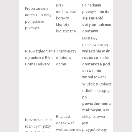
Brak
Po nadaniu
Próba zmiany
możliwości
przesyłki
nie da
adresu lub daty
korekty i
się zmienić
po nadaniu
kłopoty
daty ani adresu
przesyłki
logistyczne
dostawy
Dostawy
realizowane są
Nieuwzględnienie
Trudniejszy
wyłącznie w dni
ograniczeń Bike
odbiór w
robocze
; kurier
Home Delivery
domu
dostarcza pod
drzwi
i
nie
wnosi
roweru
W Click & Collect
odbiór następuje
po
powiadomieniu
mailowym
, a w
Rozjazd
sklepie rower
Niezrozumienie
oczekiwań
jest
różnicy między
wobec terminu
przygotowany