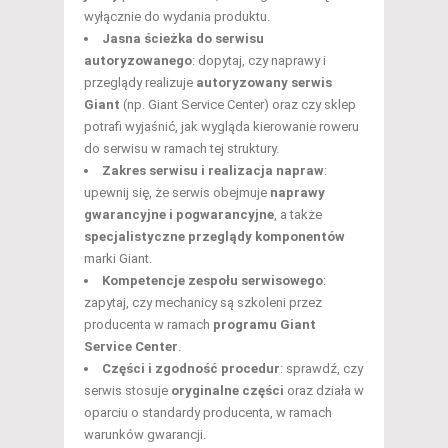
wyłącznie do wydania produktu.
Jasna ścieżka do serwisu
autoryzowanego
: dopytaj, czy naprawy i
przeglądy realizuje
autoryzowany serwis
Giant
(np. Giant Service Center) oraz czy sklep
potrafi wyjaśnić, jak wygląda kierowanie roweru
do serwisu w ramach tej struktury.
Zakres serwisu i realizacja napraw
:
upewnij się, że serwis obejmuje
naprawy
gwarancyjne i pogwarancyjne
, a także
specjalistyczne przeglądy komponentów
marki Giant.
Kompetencje zespołu serwisowego
:
zapytaj, czy mechanicy są szkoleni przez
producenta w ramach
programu Giant
Service Center
.
Części i zgodność procedur
: sprawdź, czy
serwis stosuje
oryginalne części
oraz działa w
oparciu o standardy producenta, w ramach
warunków gwarancji.