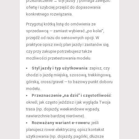
przeznaczenie → styl jazdy”) pomaga zawęzić
ofertę i szybciej przejść do dopasowania
konkretnego rozwiązania.
Przygotuj krótką listę do omówienia ze
sprzedawcą — zamiast wybierać „po kolei”,
przejdź od razu do sensownych opcji. W
praktyce opisz swój plan jazdy i zastanów się,
czy przy zakupie potrzebujesz także
możliwości przetestowania modelu.
Styl jazdy i typ użytkowania
: zapisz, czy
chodzi o jazdę miejską, szosową, trekkingową,
górską, cross/gravel — to bazowy punkt doboru
modelu.
Przeznaczenie „na dziś” i częstotliwość
:
określ, jak często jeździsz i jak wygląda Twoja
trasa (np. dojazdy, weekendowe wypady,
nawierzchnie bardziej nierówne).
Rozważany wariant e-roweru
: jeśli
planujesz rower elektryczny, opisz kontekst
użytkowania (np. dojazdy, pagórki, dłuższe