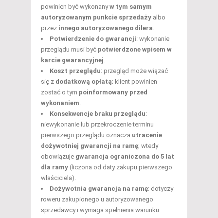
powinien być wykonany
w tym samym
autoryzowanym punkcie sprzedaży
albo
przez
innego autoryzowanego dilera
.
Potwierdzenie do gwarancji
: wykonanie
przeglądu musi być
potwierdzone wpisem w
karcie gwarancyjnej
.
Koszt przeglądu
: przegląd może wiązać
się z
dodatkową opłatą
; klient powinien
zostać o tym
poinformowany przed
wykonaniem
.
Konsekwencje braku przeglądu
:
niewykonanie lub przekroczenie terminu
pierwszego przeglądu oznacza
utracenie
dożywotniej gwarancji na ramę
; wtedy
obowiązuje
gwarancja ograniczona do 5 lat
dla ramy
(liczona od daty zakupu pierwszego
właściciela).
Dożywotnia gwarancja na ramę
: dotyczy
roweru zakupionego u autoryzowanego
sprzedawcy i wymaga spełnienia warunku