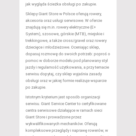
jak wygląda ścieżka obsługi po zakupie.
Sklepy Giant Store w Polsce oferują rowery,
akcesoria oraz usługi serwisowe. W ofercie
znajdują się m.in. rowery elektryczne (E+
System), szosowe, górskie (MTB), miejskie i
trekkingowe, a także cross/gravel oraz rowery
dziecięce i młodzieżowe. Oceniając sklep,
dopasuj rozmowę do swoich potrzeb: poproś o
pomoc w doborze modelu pod planowany styl
jazdy i regularność użytkowania, a przy temacie
serwisu dopytaj, czy sklep wyjaśnia zasady
obsługi oraz w jakiej formie realizuje wsparcie
po zakupie.
Istotnym kryterium jest sposób organizacji
serwisu. Giant Service Center to certyfikowane
centra serwisowe działające w ramach sieci
Giant Store i prowadzone przez
wykwalifikowanych mechaników. Oferują
kompleksowe przeglądy i naprawę rowerów, w