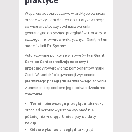
praktyce
Wsparcie posprzedażowe w praktyce oznacza
przede wszystkim dostęp do autoryzowanego
serwisu oraz to, czy spełniasz warunki
gwarancyjne dotyczące przeglądów. Dotyczy to
szczególnie rowerów elektrycznych Giant, w tym
modeli z linii
E+ System
.
Autoryzowane punkty serwisowe (w tym
Giant
Service Center
) realizują
naprawy i
przeglądy
rowerów oraz komponentów marki
Giant. W kontekście gwarancji wykonanie
pierwszego przeglądu serwisowego
zgodnie
z terminem i sposobem jego potwierdzenia ma
znaczenie.
Termin pierwszego przeglądu
: pierwszy
przegląd serwisowy trzeba wykonać
nie
później niż w ciągu 3 miesięcy od daty
zakupu
.
Gdzie wykonać przegląd
: przegląd