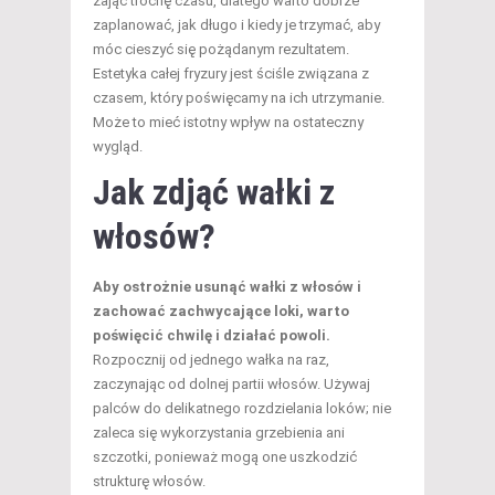
zająć trochę czasu, dlatego warto dobrze
zaplanować, jak długo i kiedy je trzymać, aby
móc cieszyć się pożądanym rezultatem.
Estetyka całej fryzury jest ściśle związana z
czasem, który poświęcamy na ich utrzymanie.
Może to mieć istotny wpływ na ostateczny
wygląd.
Jak zdjąć wałki z
włosów?
Aby ostrożnie usunąć wałki z włosów i
zachować zachwycające loki, warto
poświęcić chwilę i działać powoli.
Rozpocznij od jednego wałka na raz,
zaczynając od dolnej partii włosów. Używaj
palców do delikatnego rozdzielania loków; nie
zaleca się wykorzystania grzebienia ani
szczotki, ponieważ mogą one uszkodzić
strukturę włosów.