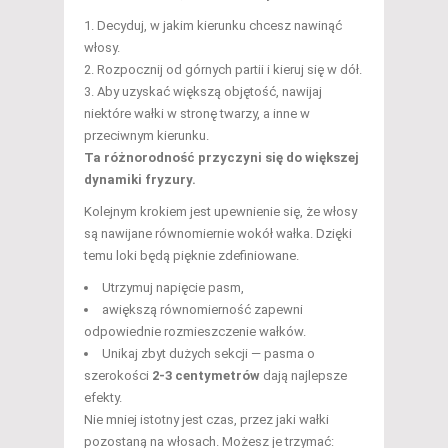
Decyduj, w jakim kierunku chcesz nawinąć
włosy.
Rozpocznij od górnych partii i kieruj się w dół.
Aby uzyskać większą objętość, nawijaj
niektóre wałki w stronę twarzy, a inne w
przeciwnym kierunku.
Ta różnorodność przyczyni się do większej
dynamiki fryzury.
Kolejnym krokiem jest upewnienie się, że włosy
są nawijane równomiernie wokół wałka. Dzięki
temu loki będą pięknie zdefiniowane.
Utrzymuj napięcie pasm,
awiększą równomierność zapewni
odpowiednie rozmieszczenie wałków.
Unikaj zbyt dużych sekcji — pasma o
szerokości
2-3 centymetrów
dają najlepsze
efekty.
Nie mniej istotny jest czas, przez jaki wałki
pozostaną na włosach. Możesz je trzymać: