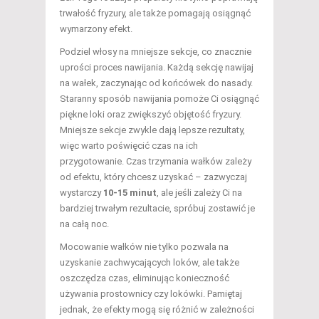
trwałość fryzury, ale także pomagają osiągnąć
wymarzony efekt.
Podziel włosy na mniejsze sekcje, co znacznie
uprości proces nawijania. Każdą sekcję nawijaj
na wałek, zaczynając od końcówek do nasady.
Staranny sposób nawijania pomoże Ci osiągnąć
piękne loki oraz zwiększyć objętość fryzury.
Mniejsze sekcje zwykle dają lepsze rezultaty,
więc warto poświęcić czas na ich
przygotowanie. Czas trzymania wałków zależy
od efektu, który chcesz uzyskać – zazwyczaj
wystarczy
10-15 minut
, ale jeśli zależy Ci na
bardziej trwałym rezultacie, spróbuj zostawić je
na całą noc.
Mocowanie wałków nie tylko pozwala na
uzyskanie zachwycających loków, ale także
oszczędza czas, eliminując konieczność
używania prostownicy czy lokówki. Pamiętaj
jednak, że efekty mogą się różnić w zależności