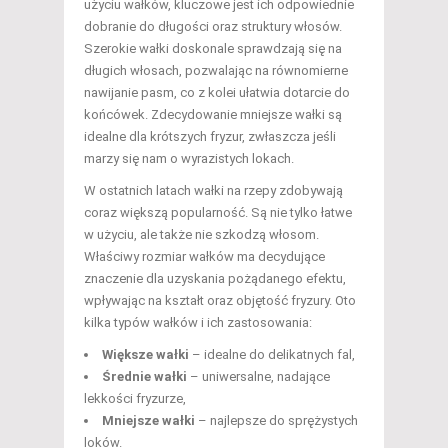
użyciu wałków, kluczowe jest ich odpowiednie
dobranie do długości oraz struktury włosów.
Szerokie wałki doskonale sprawdzają się na
długich włosach, pozwalając na równomierne
nawijanie pasm, co z kolei ułatwia dotarcie do
końcówek. Zdecydowanie mniejsze wałki są
idealne dla krótszych fryzur, zwłaszcza jeśli
marzy się nam o wyrazistych lokach.
W ostatnich latach wałki na rzepy zdobywają
coraz większą popularność. Są nie tylko łatwe
w użyciu, ale także nie szkodzą włosom.
Właściwy rozmiar wałków ma decydujące
znaczenie dla uzyskania pożądanego efektu,
wpływając na kształt oraz objętość fryzury. Oto
kilka typów wałków i ich zastosowania:
Większe wałki
– idealne do delikatnych fal,
Średnie wałki
– uniwersalne, nadające
lekkości fryzurze,
Mniejsze wałki
– najlepsze do sprężystych
loków.