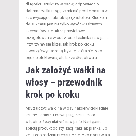
długości i struktury włosów, odpowiednio
dobrane wałki mogą zamienić proste pasma w
zachwycające fale lub sprężyste loki. Kluczem
do sukcesu jest nie tylko wybór właściwych
akcesoriów, ale także prawidłowe
przygotowanie włosów oraz technika nawijania.
Przyjrzyjmy się bliżej, jak krok po kroku
stworzyć wymarzoną fryzurę, która nie tylko
będzie efektowna, ale także długotrwała.
Jak założyć wałki na
włosy – przewodnik
krok po kroku
Aby założyć wałki na włosy, najpierw dokładnie
je umyj i osusz. Upewnij się, że są lekko
wilgotne, żeby ułatwić nawijanie. Następnie
aplikuj produkt do stylizacji, taki jak pianka lub
żel. Tego rodzaju preparaty nie tylko poprawiają