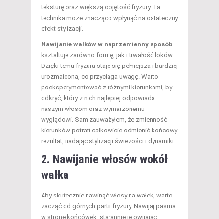
teksturę oraz większą objętość fryzury. Ta
technika może znacząco wpłynąć na ostateczny
efekt stylizacji.
Nawijanie wałków w naprzemienny sposób
kształtuje zarówno formę, jak i trwałość loków.
Dzięki temu fryzura staje się pełniejsza i bardziej
urozmaicona, co przyciąga uwagę. Warto
poeksperymentować z różnymi kierunkami, by
odkryć, który z nich najlepiej odpowiada
naszym włosom oraz wymarzonemu
wyglądowi. Sam zauważyłem, że zmienność
kierunków potrafi całkowicie odmienić końcowy
rezultat, nadając stylizacji świeżości i dynamiki.
2. Nawijanie włosów wokół
wałka
Aby skutecznie nawinąć włosy na wałek, warto
zacząć od górnych partii fryzury. Nawijaj pasma
w stronę końcówek, starannie je owijając.