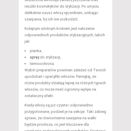
resztki kosmetyków do stylizacji. Po umyciu
delikatnie osusz włosy ręcznikiem, unikając
szarpania, by ich nie uszkodzić.
Kolejnym istotnym krokiem jest nałożenie
odpowiednich produktów stylizacyjnych, takich
jak:
pianka,
spray
do stylizacji,
termoochrona.
Wybór preparatów powinien zależeć od Twoich
upodobań i specyfiki włosów. Pamiętaj, że
różne produkty działają lepiej na różnych typach
włosów, co może mieć ogromny wpływ na
ostateczny efekt.
Kiedy włosy są już czyste i odpowiednio
przygotowane, podziel je na sekcje. Taki zabieg
sprawi, że równomierne nawijanie na wałki
będzie prostsze, co jest kluczowe dla
uzyskania zadowalających rezultatów. Dostosuj