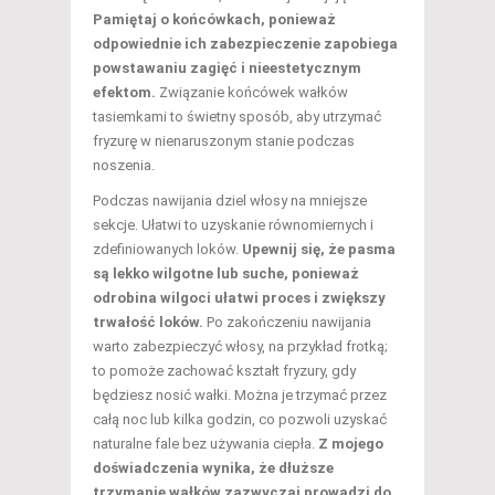
Pamiętaj o końcówkach, ponieważ
odpowiednie ich zabezpieczenie zapobiega
powstawaniu zagięć i nieestetycznym
efektom.
Związanie końcówek wałków
tasiemkami to świetny sposób, aby utrzymać
fryzurę w nienaruszonym stanie podczas
noszenia.
Podczas nawijania dziel włosy na mniejsze
sekcje. Ułatwi to uzyskanie równomiernych i
zdefiniowanych loków.
Upewnij się, że pasma
są lekko wilgotne lub suche, ponieważ
odrobina wilgoci ułatwi proces i zwiększy
trwałość loków.
Po zakończeniu nawijania
warto zabezpieczyć włosy, na przykład frotką;
to pomoże zachować kształt fryzury, gdy
będziesz nosić wałki. Można je trzymać przez
całą noc lub kilka godzin, co pozwoli uzyskać
naturalne fale bez używania ciepła.
Z mojego
doświadczenia wynika, że dłuższe
trzymanie wałków zazwyczaj prowadzi do