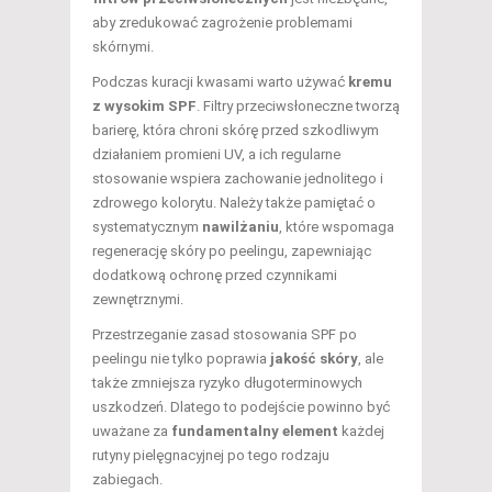
aby zredukować zagrożenie problemami
skórnymi.
Podczas kuracji kwasami warto używać
kremu
z wysokim SPF
. Filtry przeciwsłoneczne tworzą
barierę, która chroni skórę przed szkodliwym
działaniem promieni UV, a ich regularne
stosowanie wspiera zachowanie jednolitego i
zdrowego kolorytu. Należy także pamiętać o
systematycznym
nawilżaniu
, które wspomaga
regenerację skóry po peelingu, zapewniając
dodatkową ochronę przed czynnikami
zewnętrznymi.
Przestrzeganie zasad stosowania SPF po
peelingu nie tylko poprawia
jakość skóry
, ale
także zmniejsza ryzyko długoterminowych
uszkodzeń. Dlatego to podejście powinno być
uważane za
fundamentalny element
każdej
rutyny pielęgnacyjnej po tego rodzaju
zabiegach.