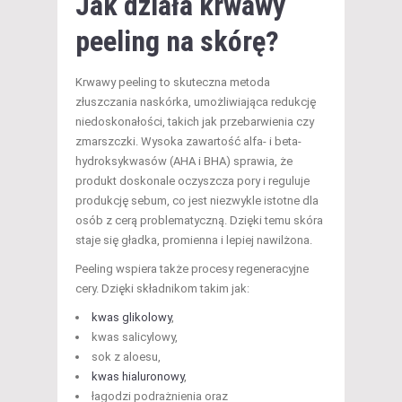
Jak działa krwawy
peeling na skórę?
Krwawy peeling to skuteczna metoda
złuszczania naskórka, umożliwiająca redukcję
niedoskonałości, takich jak przebarwienia czy
zmarszczki. Wysoka zawartość alfa- i beta-
hydroksykwasów (AHA i BHA) sprawia, że
produkt doskonale oczyszcza pory i reguluje
produkcję sebum, co jest niezwykle istotne dla
osób z cerą problematyczną. Dzięki temu skóra
staje się gładka, promienna i lepiej nawilżona.
Peeling wspiera także procesy regeneracyjne
cery. Dzięki składnikom takim jak:
kwas glikolowy
,
kwas salicylowy,
sok z aloesu,
kwas hialuronowy
,
łagodzi podrażnienia oraz