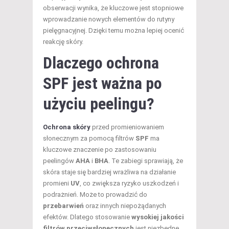
obserwacji wynika, że kluczowe jest stopniowe
wprowadzanie nowych elementów do rutyny
pielęgnacyjnej. Dzięki temu można lepiej ocenić
reakcję skóry.
Dlaczego ochrona
SPF jest ważna po
użyciu peelingu?
Ochrona skóry
przed promieniowaniem
słonecznym za pomocą filtrów
SPF
ma
kluczowe znaczenie po zastosowaniu
peelingów
AHA
i
BHA
. Te zabiegi sprawiają, że
skóra staje się bardziej wrażliwa na działanie
promieni
UV
, co zwiększa ryzyko uszkodzeń i
podrażnień. Może to prowadzić do
przebarwień
oraz innych niepożądanych
efektów. Dlatego stosowanie
wysokiej jakości
filtrów przeciwsłonecznych
jest niezbędne,