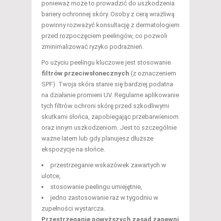
ponieważ może to prowadzić do uszkodzenia
bariery ochronnej skóry. Osoby z cerą wrażliwą
powinny rozważyć konsultację z dermatologiem
przed rozpoczęciem peelingów, co pozwoli
zminimalizować ryzyko podrażnień.
Po użyciu peelingu kluczowe jest stosowanie
filtrów przeciwsłonecznych
(z oznaczeniem
SPF). Twoja skóra stanie się bardziej podatna
na działanie promieni UV. Regularne aplikowanie
tych filtrów ochroni skórę przed szkodliwymi
skutkami słońca, zapobiegając przebarwieniom
oraz innym uszkodzeniom. Jest to szczególnie
ważne latem lub gdy planujesz dłuższe
ekspozycje na słońce.
przestrzeganie wskazówek zawartych w
ulotce,
stosowanie peelingu umiejętnie,
jedno zastosowanie raz w tygodniu w
zupełności wystarcza.
Przestrzeganie powyższych zasad zapewni