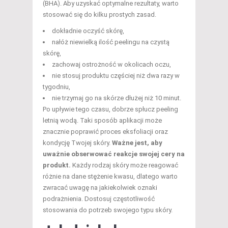
(BHA). Aby uzyskać optymalne rezultaty, warto
stosować się do kilku prostych zasad.
dokładnie oczyść skórę,
nałóż niewielką ilość peelingu na czystą
skórę,
zachowaj ostrożność w okolicach oczu,
nie stosuj produktu częściej niż dwa razy w
tygodniu,
nie trzymaj go na skórze dłużej niż 10 minut.
Po upływie tego czasu, dobrze spłucz peeling
letnią wodą. Taki sposób aplikacji może
znacznie poprawić proces eksfoliacji oraz
kondycję Twojej skóry.
Ważne jest, aby
uważnie obserwować reakcje swojej cery na
produkt.
Każdy rodzaj skóry może reagować
różnie na dane stężenie kwasu, dlatego warto
zwracać uwagę na jakiekolwiek oznaki
podrażnienia. Dostosuj częstotliwość
stosowania do potrzeb swojego typu skóry.