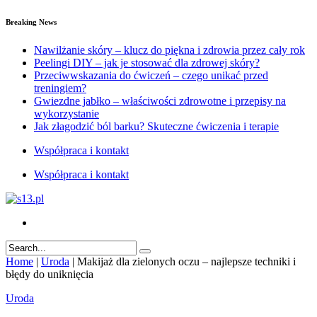
Breaking News
Nawilżanie skóry – klucz do piękna i zdrowia przez cały rok
Peelingi DIY – jak je stosować dla zdrowej skóry?
Przeciwwskazania do ćwiczeń – czego unikać przed
treningiem?
Gwiezdne jabłko – właściwości zdrowotne i przepisy na
wykorzystanie
Jak złagodzić ból barku? Skuteczne ćwiczenia i terapie
Współpraca i kontakt
Współpraca i kontakt
Home
|
Uroda
|
Makijaż dla zielonych oczu – najlepsze techniki i
błędy do uniknięcia
Uroda