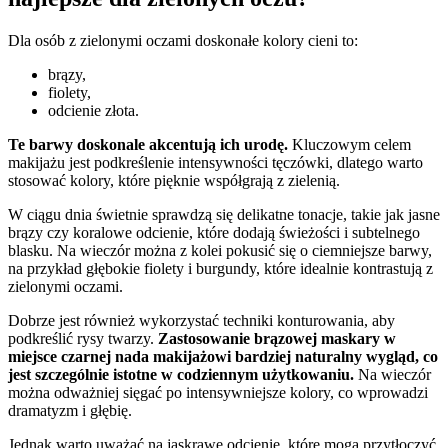
Dla osób z zielonymi oczami doskonałe kolory cieni to:
brązy,
fiolety,
odcienie złota.
Te barwy doskonale akcentują ich urodę.
Kluczowym celem
makijażu jest podkreślenie intensywności tęczówki, dlatego warto
stosować kolory, które pięknie współgrają z zielenią.
W ciągu dnia świetnie sprawdzą się delikatne tonacje, takie jak jasne
brązy czy koralowe odcienie, które dodają świeżości i subtelnego
blasku. Na wieczór można z kolei pokusić się o ciemniejsze barwy,
na przykład głębokie fiolety i burgundy, które idealnie kontrastują z
zielonymi oczami.
Dobrze jest również wykorzystać techniki konturowania, aby
podkreślić rysy twarzy.
Zastosowanie brązowej maskary w
miejsce czarnej nada makijażowi bardziej naturalny wygląd, co
jest szczególnie istotne w codziennym użytkowaniu.
Na wieczór
można odważniej sięgać po intensywniejsze kolory, co wprowadzi
dramatyzm i głębię.
Jednak warto uważać na jaskrawe odcienie, które mogą przytłoczyć