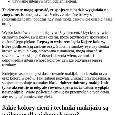
używanie intensywnych odcieni zieleni.
Te elementy mogą sprawić, że spojrzenie będzie wyglądało na
zmęczone.
Istotne jest zauważenie, że niektóre barwy są
sprzymierzeńcami, podczas gdy inne mogą całkowicie osłabić naszą
urodę.
Wybór kolorów cieni to kolejny ważny element. Użycie zbyt wielu
ciemnych tonów, zwłaszcza czerni, może przytłoczyć spojrzenie i
zasłonić jego piękno.
Lepszym wyborem będą lżejsze kolory,
które podkreślają zielone oczy.
Subtelne smokey eye czy cienka
kreska w stylu pin-up, stosowana z umiarem, mogą okazać się
strzałem w dziesiątkę. Z doświadczenia wiem, że umiar i
odpowiednia intensywność kolorów zawsze przynoszą lepsze
rezultaty.
Kolejnym aspektem jest dostosowanie makijażu do kształtu oczu
oraz koloru włosów. Taki zabieg pozwala uniknąć przytłoczenia, a
spojrzenie zyskuje naturalny blask.
dobrze dobrany makijaż nie
tylko akcentuje urodę, ale również sprawia, że całość wygląda
harmonijnie.
Warto poświęcić chwilę na przemyślenie tych detali,
aby osiągnąć zamierzony efekt.
Jakie kolory cieni i techniki makijażu są
najlepsze dla zielonych oczu?