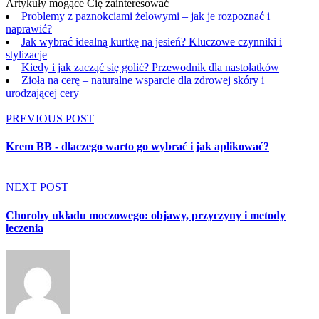
Artykuły mogące Cię zainteresować
Problemy z paznokciami żelowymi – jak je rozpoznać i
naprawić?
Jak wybrać idealną kurtkę na jesień? Kluczowe czynniki i
stylizacje
Kiedy i jak zacząć się golić? Przewodnik dla nastolatków
Zioła na cerę – naturalne wsparcie dla zdrowej skóry i
urodzającej cery
PREVIOUS POST
Krem BB - dlaczego warto go wybrać i jak aplikować?
NEXT POST
Choroby układu moczowego: objawy, przyczyny i metody
leczenia