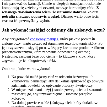
i nie pasować do karnacji. Cienie w ciepłych tonacjach doskonale
komponują się z zielonymi oczami, tworząc harmonijny efekt.
Z
własnego doświadczenia wiem, że starannie dobrane kolory
potrafią znacząco poprawić wygląd.
Dlatego warto poświęcić
czas na ich przemyślany wybór.
Jak wykonać makijaż codzienny dla zielonych oczu?
Aby przygotować
codzienny makijaż
, który pięknie podkreśli
zielone oczy, warto zacząć od starannego przygotowania skóry. Po
jej oczyszczeniu, sięgnij po nawilżający krem oraz produkt z filtrem
przeciwsłonecznym, które zapewnią odpowiednią ochronę.
Następnie, zastosuj bazę pod cienie – to kluczowy krok, który
zagwarantuje ich długotrwały efekt.
Oto kroki, które warto wykonać:
Na powieki nałóż jasny cień w odcieniu beżowym lub
kremowym, pamiętając, aby delikatnie aplikować go powyżej
załamania powieki, co optycznie otworzy Twoje oczy.
W miejscu załamania użyj jasnobrązowego cienia i starannie
rozsmaruj go, aby uzyskać piękne i subtelne przejście
kolorów.
Na dolnej powiece nałóż jaśniejszy cień, który dodatkowo
uwydatni spojrzenie.