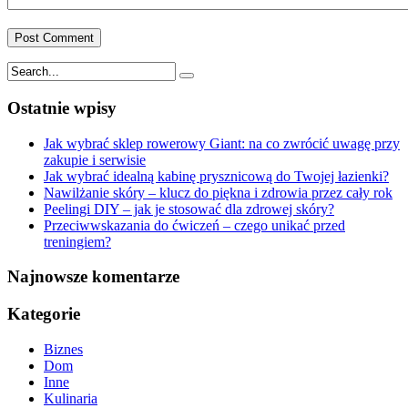
Ostatnie wpisy
Jak wybrać sklep rowerowy Giant: na co zwrócić uwagę przy
zakupie i serwisie
Jak wybrać idealną kabinę prysznicową do Twojej łazienki?
Nawilżanie skóry – klucz do piękna i zdrowia przez cały rok
Peelingi DIY – jak je stosować dla zdrowej skóry?
Przeciwwskazania do ćwiczeń – czego unikać przed
treningiem?
Najnowsze komentarze
Kategorie
Biznes
Dom
Inne
Kulinaria