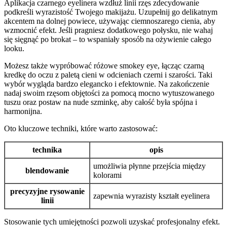
Aplikacja czarnego eyelinera wzdłuż linii rzęs zdecydowanie
podkreśli wyrazistość Twojego makijażu. Uzupełnij go delikatnym
akcentem na dolnej powiece, używając ciemnoszarego cienia, aby
wzmocnić efekt. Jeśli pragniesz dodatkowego połysku, nie wahaj
się sięgnąć po brokat – to wspaniały sposób na ożywienie całego
looku.
Możesz także wypróbować różowe smokey eye, łącząc czarną
kredkę do oczu z paletą cieni w odcieniach czerni i szarości. Taki
wybór wygląda bardzo elegancko i efektownie. Na zakończenie
nadaj swoim rzęsom objętości za pomocą mocno wytuszowanego
tuszu oraz postaw na nude szminkę, aby całość była spójna i
harmonijna.
Oto kluczowe techniki, które warto zastosować:
technika
opis
umożliwia płynne przejścia między
blendowanie
kolorami
precyzyjne rysowanie
zapewnia wyrazisty kształt eyelinera
linii
Stosowanie tych umiejętności pozwoli uzyskać profesjonalny efekt.