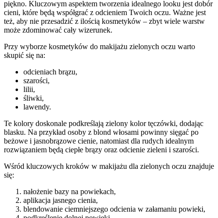
piękno. Kluczowym aspektem tworzenia idealnego looku jest dobór
cieni, które będą współgrać z odcieniem Twoich oczu. Ważne jest
też, aby nie przesadzić z ilością kosmetyków – zbyt wiele warstw
może zdominować cały wizerunek.
Przy wyborze kosmetyków do makijażu zielonych oczu warto
skupić się na:
odcieniach brązu,
szarości,
lilii,
śliwki,
lawendy.
Te kolory doskonale podkreślają zielony kolor tęczówki, dodając
blasku. Na przykład osoby z blond włosami powinny sięgać po
beżowe i jasnobrązowe cienie, natomiast dla rudych idealnym
rozwiązaniem będą ciepłe brązy oraz odcienie zieleni i szarości.
Wśród kluczowych kroków w makijażu dla zielonych oczu znajduje
się:
nałożenie bazy na powiekach,
aplikacja jasnego cienia,
blendowanie ciemniejszego odcienia w załamaniu powieki,
podkreślenie dolnej powieki,