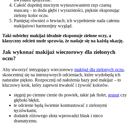
Całość dopełnij mocnym wytuszowaniem rzęs czarną
mascarą – to doda głębi i wyrazistości, pięknie eksponując
zielony kolor oczu.
Pamiętaj również o brwiach; ich wypełnienie nada całemu
makijażowi harmonijny wygląd.
Taki subtelny makijaż idealnie eksponuje zielone oczy, a
klasyczny odcień nude sprawia, że nadaje się na każdą okazję.
Jak wykonać makijaż wieczorowy dla zielonych
oczu?
Aby stworzyć intrygujący wieczorowy
makijaż dla zielonych oczu
,
skoncentruj się na intensywnych odcieniach, które wydobędą ich
naturalne piękno. Rozpocznij od nałożenia bazy pod makijaż – to
kluczowy krok, który zapewni trwałość i żywość kolorów.
sięgnij po ciemne cienie do powiek, takie jak fiolet,
granat
czy
głęboki błękit,
te odcienie będą świetnie kontrastować z zielonymi
tęczówkami,
dodatek różowego złota wprowadzi blask i nieco
dramatyzmu.