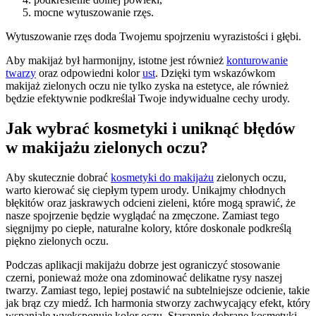
mocne wytuszowanie rzęs.
Wytuszowanie rzęs doda Twojemu spojrzeniu wyrazistości i głębi.
Aby makijaż był harmonijny, istotne jest również
konturowanie
twarzy
oraz odpowiedni kolor
ust
. Dzięki tym wskazówkom
makijaż zielonych oczu nie tylko zyska na estetyce, ale również
będzie efektywnie podkreślał Twoje indywidualne cechy urody.
Jak wybrać kosmetyki i uniknąć błędów
w makijażu zielonych oczu?
Aby skutecznie dobrać
kosmetyki do makijażu
zielonych oczu,
warto kierować się ciepłym typem urody. Unikajmy chłodnych
błękitów oraz jaskrawych odcieni zieleni, które mogą sprawić, że
nasze spojrzenie będzie wyglądać na zmęczone. Zamiast tego
sięgnijmy po ciepłe, naturalne kolory, które doskonale podkreślą
piękno zielonych oczu.
Podczas aplikacji makijażu dobrze jest ograniczyć stosowanie
czerni, ponieważ może ona zdominować delikatne rysy naszej
twarzy. Zamiast tego, lepiej postawić na subtelniejsze odcienie, takie
jak brąz czy miedź. Ich harmonia stworzy zachwycający efekt, który
wspaniale wyeksponuje kolor oczu. Starannie dobrane kosmetyki,