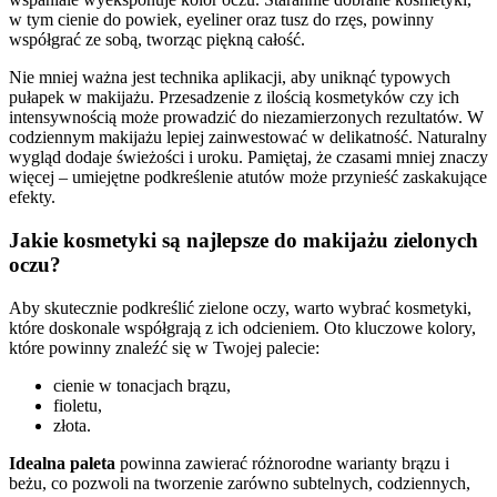
w tym cienie do powiek, eyeliner oraz tusz do rzęs, powinny
współgrać ze sobą, tworząc piękną całość.
Nie mniej ważna jest technika aplikacji, aby uniknąć typowych
pułapek w makijażu. Przesadzenie z ilością kosmetyków czy ich
intensywnością może prowadzić do niezamierzonych rezultatów. W
codziennym makijażu lepiej zainwestować w delikatność. Naturalny
wygląd dodaje świeżości i uroku. Pamiętaj, że czasami mniej znaczy
więcej – umiejętne podkreślenie atutów może przynieść zaskakujące
efekty.
Jakie kosmetyki są najlepsze do makijażu zielonych
oczu?
Aby skutecznie podkreślić zielone oczy, warto wybrać kosmetyki,
które doskonale współgrają z ich odcieniem. Oto kluczowe kolory,
które powinny znaleźć się w Twojej palecie:
cienie w tonacjach brązu,
fioletu,
złota.
Idealna paleta
powinna zawierać różnorodne warianty brązu i
beżu, co pozwoli na tworzenie zarówno subtelnych, codziennych,