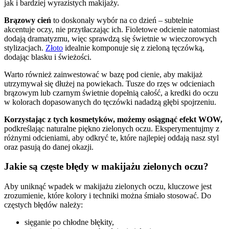
jak i bardziej wyrazistych makijaży.
Brązowy cień
to doskonały wybór na co dzień – subtelnie
akcentuje oczy, nie przytłaczając ich. Fioletowe odcienie natomiast
dodają dramatyzmu, więc sprawdzą się świetnie w wieczorowych
stylizacjach.
Złoto
idealnie komponuje się z zieloną tęczówką,
dodając blasku i świeżości.
Warto również zainwestować w bazę pod cienie, aby makijaż
utrzymywał się dłużej na powiekach. Tusze do rzęs w odcieniach
brązowym lub czarnym świetnie dopełnią całość, a kredki do oczu
w kolorach dopasowanych do tęczówki nadadzą głębi spojrzeniu.
Korzystając z tych kosmetyków, możemy osiągnąć efekt WOW,
podkreślając naturalne piękno zielonych oczu. Eksperymentujmy z
różnymi odcieniami, aby odkryć te, które najlepiej oddają nasz styl
oraz pasują do danej okazji.
Jakie są częste błędy w makijażu zielonych oczu?
Aby uniknąć wpadek w makijażu zielonych oczu, kluczowe jest
zrozumienie, które kolory i techniki można śmiało stosować. Do
częstych błędów należy:
sięganie po chłodne błękity,