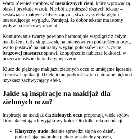
Warto również spróbować
metalicznych cieni
, które wprowadzą
blask i przykują wzrok. Nie bój się mieszać różnych tekstur –
zestawiając matowe z błyszczącymi, stworzysz efekt głębi i
interesującego wyglądu. Pamiętaj, że dobór tekstur ma istotny
wpływ na końcowy rezultat.
Konturowanie twarzy powinno harmonijnie współgrać z całym
makijażem. Gdy skupiasz się na intensywnym podkreśleniu oczu,
warto postawić na naturalny wygląd policzków i ust. Użycie
brązowej mascarze
sprawi, że spojrzenie nabierze lekkości, w
przeciwieństwie do tradycyjnej czerni.
Klucz do pięknego makijażu zielonych oczu to umiejętne łączenie
kolorów i aplikacji. Dzięki temu podkreślisz ich naturalne piękno i
uzyskasz zachwycający efekt.
Jakie są inspiracje na makijaż dla
zielonych oczu?
Inspiracje na makijaż dla
zielonych oczu
proponują wiele stylów,
które akcentują ich wyjątkowy kolor. Oto kilka rekomendacji:
Klasyczny nude
idealnie sprawdzi się na co dzień,
podkreślając naturalne piękno w subtelny sposób,