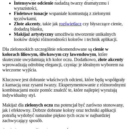
Intensywne odcienie
nadadzą twarzy dramatyzmu i
wyrazistości,
Fioletowe tonacje
wspaniale kontrastują z zielonymi
tęczówkami,
Złote akcenty
, takie jak
rozświetlacz
czy błyszczące cienie,
dodadzą blasku,
Makijaż artystyczny
umożliwia stworzenie unikalnych
looków dzięki różnorodności kolorów i technik aplikacji.
Dla zielonookich szczególnie rekomendowane są
cienie w
kolorach liliowym, śliwkowym czy lawendowym
, które
skutecznie uwydatniają ich kolor oczu. Dodatkowo,
złote akcenty
wprowadzają odrobinę elegancji, czyniąc je idealnym wyborem na
wieczorne wyjścia.
Kluczowe jest dobranie właściwych odcieni, które będą współgrały
z karnacją oraz rysami twarzy. Eksperymentowanie z różnorodnymi
kombinacjami może pomóc znaleźć te, które najlepiej wyrażają
indywidualny styl.
Makijaż dla
zielonych oczu
ma potencjał być zarówno stonowany,
jak i efektowny. Dobrze dobrane kolory oraz techniki aplikacji
potrafią wydobyć naturalne piękno tych oczu w najbardziej
zachwycający sposób.