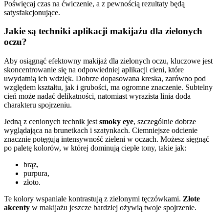
Poświęcaj czas na ćwiczenie, a z pewnością rezultaty będą
satysfakcjonujące.
Jakie są techniki aplikacji makijażu dla zielonych
oczu?
Aby osiągnąć efektowny makijaż dla zielonych oczu, kluczowe jest
skoncentrowanie się na odpowiedniej aplikacji cieni, które
uwydatnią ich wdzięk. Dobrze dopasowana kreska, zarówno pod
względem kształtu, jak i grubości, ma ogromne znaczenie. Subtelny
cień może nadać delikatności, natomiast wyrazista linia doda
charakteru spojrzeniu.
Jedną z cenionych technik jest
smoky eye
, szczególnie dobrze
wyglądająca na brunetkach i szatynkach. Ciemniejsze odcienie
znacznie potęgują intensywność zieleni w oczach. Możesz sięgnąć
po paletę kolorów, w której dominują ciepłe tony, takie jak:
brąz,
purpura,
złoto.
Te kolory wspaniale kontrastują z zielonymi tęczówkami.
Złote
akcenty
w makijażu jeszcze bardziej ożywią twoje spojrzenie.