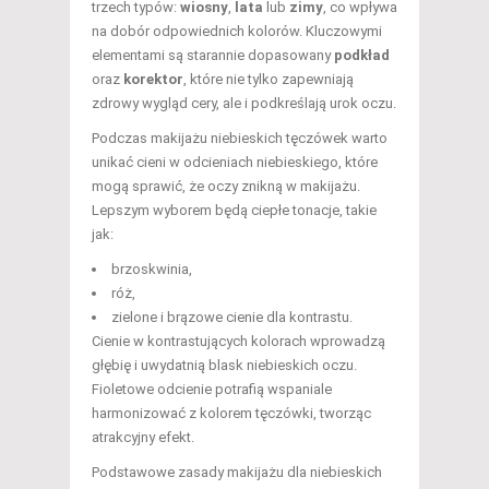
trzech typów:
wiosny
,
lata
lub
zimy
, co wpływa
na dobór odpowiednich kolorów. Kluczowymi
elementami są starannie dopasowany
podkład
oraz
korektor
, które nie tylko zapewniają
zdrowy wygląd cery, ale i podkreślają urok oczu.
Podczas makijażu niebieskich tęczówek warto
unikać cieni w odcieniach niebieskiego, które
mogą sprawić, że oczy znikną w makijażu.
Lepszym wyborem będą ciepłe tonacje, takie
jak:
brzoskwinia,
róż,
zielone i brązowe cienie dla kontrastu.
Cienie w kontrastujących kolorach wprowadzą
głębię i uwydatnią blask niebieskich oczu.
Fioletowe odcienie potrafią wspaniale
harmonizować z kolorem tęczówki, tworząc
atrakcyjny efekt.
Podstawowe zasady makijażu dla niebieskich