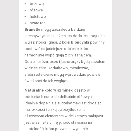
beżowe,
różowe,
fioletowe,
szare ton.
Brunetki
mogą zaszaleć z bardziej
intensywnym makijażem, co doda ich spojrzeniu
wyrazistości i głębi. Z kolei
blondynki
powinny
postawić na jaśniejsze odcienie, które
harmonijnie współgrają z ich jasną cerą.
Odcienie różu, beżu i jasne brązy będą strzałem
w dziesiątkę. Dodatkowo, metaliczne,
srebrzyste cienie mogą wprowadzić powiew
świeżości do ich wyglądu.
Naturalne kolory szminek
, często w
odcieniach nude lub delikatnie różowych,
idealnie dopełniają subtelny makijaż, dodając
mu lekkości i unikając przytłoczenia.
Kluczowym elementem w delikatnym makijażu
jest właśnie ta umiejętność stawiania na
subtelność, która pozwala uwydatnić