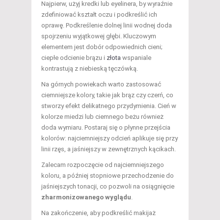
Najpierw, użyj kredki lub eyelinera, by wyraźnie
zdefiniować kształt oczu i podkreślić ich
oprawę. Podkreślenie dolnej linii wodnej doda
spojrzeniu wyjątkowej głębi. Kluczowym
elementem jest dobór odpowiednich cieni;
ciepłe odcienie brązu i
złota
wspaniale
kontrastują z niebieską tęczówką.
Na górnych powiekach warto zastosować
ciemniejsze kolory, takie jak brąz czy czerń, co
stworzy efekt delikatnego przydymienia. Cień w
kolorze miedzi lub ciemnego beżu również
doda wymiaru. Postaraj się o płynne przejścia
kolorów: najciemniejszy odcień aplikuje się przy
linii rzęs, a jaśniejszy w zewnętrznych kącikach.
Zalecam rozpoczęcie od najciemniejszego
koloru, a później stopniowe przechodzenie do
jaśniejszych tonacji, co pozwoli na osiągnięcie
zharmonizowanego wyglądu
.
Na zakończenie, aby podkreślić makijaż