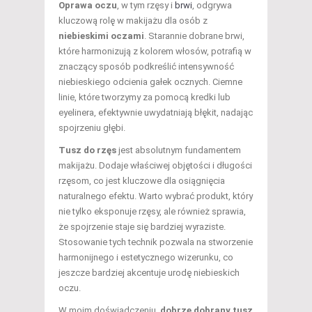
Oprawa oczu
, w tym rzęsy i
brwi
, odgrywa
kluczową rolę w makijażu dla osób z
niebieskimi oczami
. Starannie dobrane brwi,
które harmonizują z kolorem włosów, potrafią w
znaczący sposób podkreślić intensywność
niebieskiego odcienia gałek ocznych. Ciemne
linie, które tworzymy za pomocą kredki lub
eyelinera, efektywnie uwydatniają błękit, nadając
spojrzeniu głębi.
Tusz do rzęs
jest absolutnym fundamentem
makijażu. Dodaje właściwej objętości i długości
rzęsom, co jest kluczowe dla osiągnięcia
naturalnego efektu. Warto wybrać produkt, który
nie tylko eksponuje rzęsy, ale również sprawia,
że spojrzenie staje się bardziej wyraziste.
Stosowanie tych technik pozwala na stworzenie
harmonijnego i estetycznego wizerunku, co
jeszcze bardziej akcentuje urodę niebieskich
oczu.
W moim doświadczeniu,
dobrze dobrany tusz