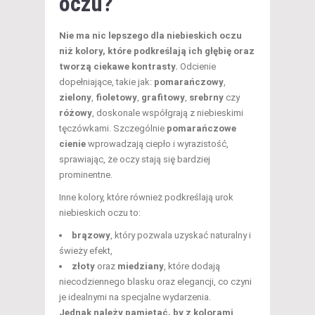
oczu?
Nie ma nic lepszego dla niebieskich oczu
niż kolory, które podkreślają ich głębię oraz
tworzą ciekawe kontrasty.
Odcienie
dopełniające, takie jak:
pomarańczowy
,
zielony
,
fioletowy
,
grafitowy
,
srebrny
czy
różowy
, doskonale współgrają z niebieskimi
tęczówkami. Szczególnie
pomarańczowe
cienie
wprowadzają ciepło i wyrazistość,
sprawiając, że oczy stają się bardziej
prominentne.
Inne kolory, które również podkreślają urok
niebieskich oczu to:
brązowy
, który pozwala uzyskać naturalny i
świeży efekt,
złoty
oraz
miedziany
, które dodają
niecodziennego blasku oraz elegancji, co czyni
je idealnymi na specjalne wydarzenia.
Jednak należy pamiętać, by z kolorami