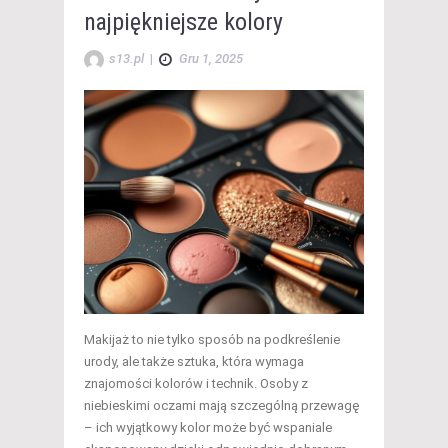
najpiękniejsze kolory
s13.pl
|
Gru 1, 2025
Makijaż to nie tylko sposób na podkreślenie
urody, ale także sztuka, która wymaga
znajomości kolorów i technik. Osoby z
niebieskimi oczami mają szczególną przewagę
– ich wyjątkowy kolor może być wspaniale