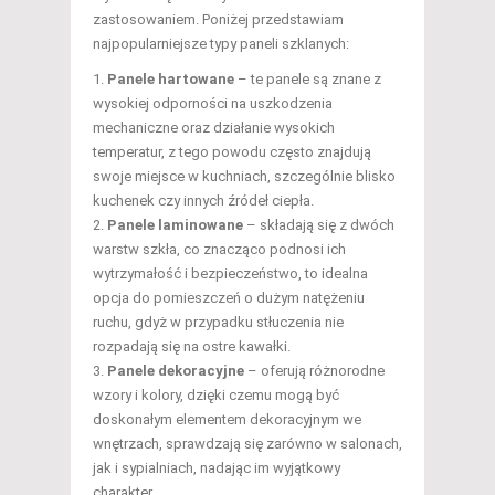
zastosowaniem. Poniżej przedstawiam
najpopularniejsze typy paneli szklanych:
Panele hartowane
– te panele są znane z
wysokiej odporności na uszkodzenia
mechaniczne oraz działanie wysokich
temperatur, z tego powodu często znajdują
swoje miejsce w kuchniach, szczególnie blisko
kuchenek czy innych źródeł ciepła.
Panele laminowane
– składają się z dwóch
warstw szkła, co znacząco podnosi ich
wytrzymałość i bezpieczeństwo, to idealna
opcja do pomieszczeń o dużym natężeniu
ruchu, gdyż w przypadku stłuczenia nie
rozpadają się na ostre kawałki.
Panele dekoracyjne
– oferują różnorodne
wzory i kolory, dzięki czemu mogą być
doskonałym elementem dekoracyjnym we
wnętrzach, sprawdzają się zarówno w salonach,
jak i sypialniach, nadając im wyjątkowy
charakter.