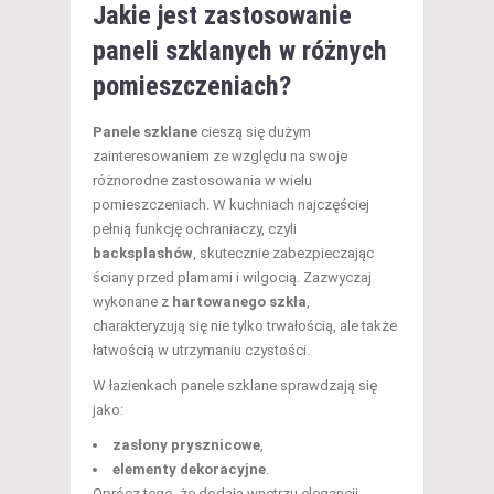
Jakie jest zastosowanie
paneli szklanych w różnych
pomieszczeniach?
Panele szklane
cieszą się dużym
zainteresowaniem ze względu na swoje
różnorodne zastosowania w wielu
pomieszczeniach. W kuchniach najczęściej
pełnią funkcję ochraniaczy, czyli
backsplashów
, skutecznie zabezpieczając
ściany przed plamami i wilgocią. Zazwyczaj
wykonane z
hartowanego szkła
,
charakteryzują się nie tylko trwałością, ale także
łatwością w utrzymaniu czystości.
W łazienkach panele szklane sprawdzają się
jako:
zasłony prysznicowe
,
elementy dekoracyjne
.
Oprócz tego, że dodają wnętrzu elegancji,