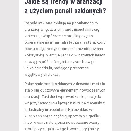
Jakie są trendy w aranżacji
z użyciem paneli szklanych?
Panele szklane
zyskują na popularności w
aranżacji wnętrz, a ich trendy nieustannie się
zmieniają. Współczesne projekty często
opierają się na
minimalistycznym stylu
, który
cechuje się prostymi formami oraz stonowaną
kolorystyką. Niemniej jednak, w ostatnich latach
zaczęły wyróżniać się intensywne barwy i
unikalne nadruki, nadające przestrzeni
wyjątkowy charakter.
Połączenie paneli szklanych z
drewna
i
metalu
stało się kluczowym elementem nowoczesnych
aranżacji. Taki duet wprowadza elegancję do
wnętrz, harmonijnie łącząc naturalne materiały z
industrialnymi akcentami. Na przykład w
kuchniach coraz częściej spotyka się grafiki
inspirowane naturą oraz nowoczesne wzory,
które przyciągają uwagę i tworzą oryginalny