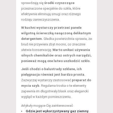
sprawdzają się
środki czyszczące
przeznaczone specjalnie do szkła, które
efektywnie eliminują smugi oraz różnego
rodzaju zanieczyszczenia.
W kuchni wystarczy przetrzeć panele
wilgotną ściereczką nasączoną delikatnym
detergentem.
Gładka powierzchnia sprawia, że
brud nie przywiera zbyt mocno, co znacznie
ułatwia konserwację.
Warto unikać używania
silnych chemikaliów oraz ostrych narzędzi,
ponieważ mogą one łatwo uszkodzić szkło.
Jeśli chodzi o balustrady szklane, ich
pielęgnacja również jest bardzo prosta.
Zazwyczaj wystarczy zastosować
preparat do
mycia szyb.
Regularna troska o te elementy
zapewnia im długotrwały blask oraz elegancki
wygląd w każdym pomieszczeniu.
Artykuły mogące Cię zainteresować
Gdzie jest wykorzystywany gaz ziemny.