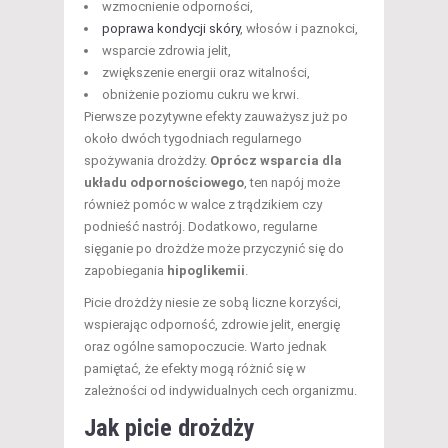
wzmocnienie odporności,
poprawa kondycji skóry
, włosów i paznokci,
wsparcie zdrowia jelit,
zwiększenie energii oraz witalności,
obniżenie poziomu cukru we krwi.
Pierwsze pozytywne efekty zauważysz już po
około dwóch tygodniach regularnego
spożywania drożdży.
Oprócz wsparcia dla
układu odpornościowego
, ten napój może
również pomóc w walce z trądzikiem czy
podnieść nastrój. Dodatkowo, regularne
sięganie po drożdże może przyczynić się do
zapobiegania
hipoglikemii
.
Picie drożdży niesie ze sobą liczne korzyści,
wspierając odporność, zdrowie jelit, energię
oraz ogólne samopoczucie. Warto jednak
pamiętać, że efekty mogą różnić się w
zależności od indywidualnych cech organizmu.
Jak picie drożdży