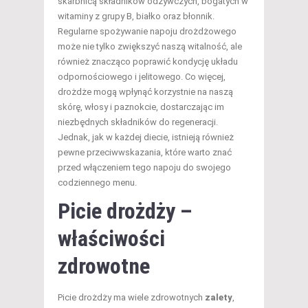
skarbnicą składników odżywczych, bogatych w
witaminy z grupy B, białko oraz błonnik.
Regularne spożywanie napoju drożdżowego
może nie tylko zwiększyć naszą witalność, ale
również znacząco poprawić kondycję układu
odpornościowego i jelitowego. Co więcej,
drożdże mogą wpłynąć korzystnie na naszą
skórę, włosy i paznokcie, dostarczając im
niezbędnych składników do regeneracji.
Jednak, jak w każdej diecie, istnieją również
pewne przeciwwskazania, które warto znać
przed włączeniem tego napoju do swojego
codziennego menu.
Picie drożdży –
właściwości
zdrowotne
Picie drożdży ma wiele zdrowotnych
zalety
,