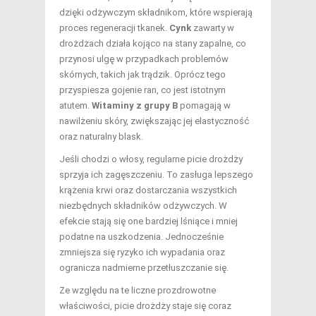
dzięki odżywczym składnikom, które wspierają
proces regeneracji tkanek.
Cynk
zawarty w
drożdżach działa kojąco na stany zapalne, co
przynosi ulgę w przypadkach problemów
skórnych, takich jak trądzik. Oprócz tego
przyspiesza gojenie ran, co jest istotnym
atutem.
Witaminy z grupy B
pomagają w
nawilżeniu skóry, zwiększając jej elastyczność
oraz naturalny blask.
Jeśli chodzi o włosy, regularne picie drożdży
sprzyja ich zagęszczeniu. To zasługa lepszego
krążenia krwi oraz dostarczania wszystkich
niezbędnych składników odżywczych. W
efekcie stają się one bardziej lśniące i mniej
podatne na uszkodzenia. Jednocześnie
zmniejsza się ryzyko ich wypadania oraz
ogranicza nadmierne przetłuszczanie się.
Ze względu na te liczne prozdrowotne
właściwości, picie drożdży staje się coraz