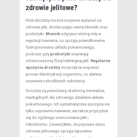
zdrowie jelitowe?
Picie drożdży może korzystnie wpływać na
zdrowie jelit, dostarczając cenne błonniki oraz
probiotyki.
Błonnik
odgrywa istotną rolę w
regulacji trawienia, co sprzyja prawidłowemu
funkcjonowaniu układu pokarmowego,
podczas gdy
probiotyki
wspierają
zrównoważoną florę bakteryjną jelit.
Regularne
spożycie drożdży
może także wspierać
proces detoksykacji organizmu, co ułatwia
usuwanie szkodliwych substancji.
Drożdże są prawdziwą skarbnicą minerałów,
niezbędnych dla zdrowego działania układu
pokarmowego. Ich systematyczne spożycie nie
tylko usprawnia trawienie, ale także przyczynia
się do ogólnego wzmocnienia jelit i
mikrobiomu. Zauważyłem, że poprawa stanu
zdrowia jelitowego sprzyja lepszemu