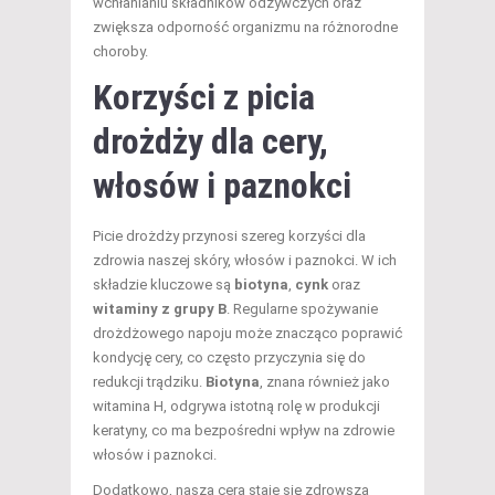
wchłanianiu składników odżywczych oraz
zwiększa odporność organizmu na różnorodne
choroby.
Korzyści z picia
drożdży dla cery,
włosów i paznokci
Picie drożdży przynosi szereg korzyści dla
zdrowia naszej skóry, włosów i paznokci. W ich
składzie kluczowe są
biotyna
,
cynk
oraz
witaminy z grupy B
. Regularne spożywanie
drożdżowego napoju może znacząco poprawić
kondycję cery, co często przyczynia się do
redukcji trądziku.
Biotyna
, znana również jako
witamina H, odgrywa istotną rolę w produkcji
keratyny, co ma bezpośredni wpływ na zdrowie
włosów i paznokci.
Dodatkowo, nasza cera staje się zdrowsza