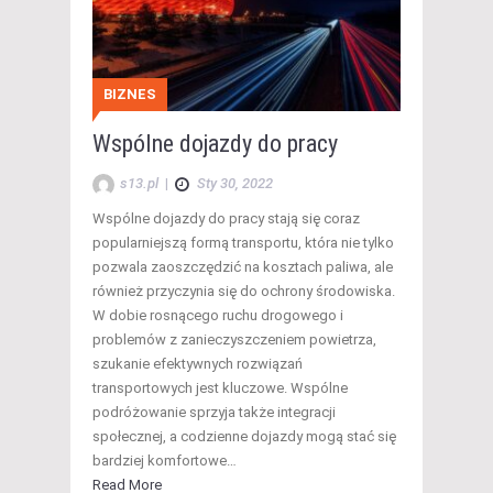
BIZNES
Wspólne dojazdy do pracy
s13.pl
|
Sty 30, 2022
Wspólne dojazdy do pracy stają się coraz
popularniejszą formą transportu, która nie tylko
pozwala zaoszczędzić na kosztach paliwa, ale
również przyczynia się do ochrony środowiska.
W dobie rosnącego ruchu drogowego i
problemów z zanieczyszczeniem powietrza,
szukanie efektywnych rozwiązań
transportowych jest kluczowe. Wspólne
podróżowanie sprzyja także integracji
społecznej, a codzienne dojazdy mogą stać się
bardziej komfortowe…
Read More