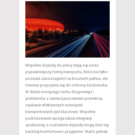
Wspólne dojazdy do pracy stają się coraz
popularniejszą formą transportu, która nie tylko
pozwala zaoszczędzić na kosztach paliwa, ale
również przyczynia się do ochrony środowiska.
W dobie rosnącego ruchu drogowego i
problemów z zanieczyszczeniem powietrza,
szukanie efektywnych rozwiązań
transportowych jest kluczowe. Wspólne
podróżowanie sprzyja także integracji
społecznej, a codzienne dojazdy mogą stać się
bardziej komfortowe i przyjemne. Warto jednak