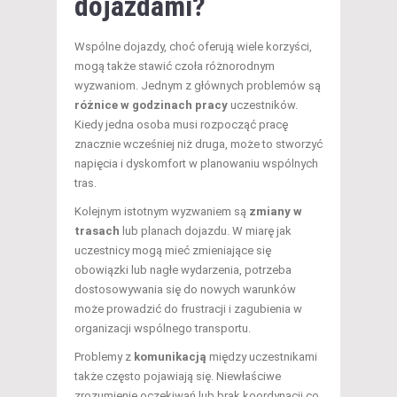
dojazdami?
Wspólne dojazdy, choć oferują wiele korzyści,
mogą także stawić czoła różnorodnym
wyzwaniom. Jednym z głównych problemów są
różnice w godzinach pracy
uczestników.
Kiedy jedna osoba musi rozpocząć pracę
znacznie wcześniej niż druga, może to stworzyć
napięcia i dyskomfort w planowaniu wspólnych
tras.
Kolejnym istotnym wyzwaniem są
zmiany w
trasach
lub planach dojazdu. W miarę jak
uczestnicy mogą mieć zmieniające się
obowiązki lub nagłe wydarzenia, potrzeba
dostosowywania się do nowych warunków
może prowadzić do frustracji i zagubienia w
organizacji wspólnego transportu.
Problemy z
komunikacją
między uczestnikami
także często pojawiają się. Niewłaściwe
zrozumienie oczekiwań lub brak koordynacji co