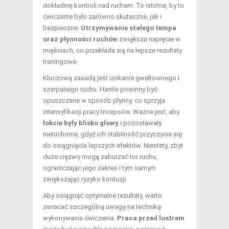
dokładnej kontroli nad ruchem. To istotne, by to
ćwiczenie było zarówno skuteczne, jak i
bezpieczne.
Utrzymywanie stałego tempa
oraz płynności ruchów
zwiększa napięcie w
mięśniach, co przekłada się na lepsze rezultaty
treningowe.
Kluczową zasadą jest unikanie gwałtownego i
szarpanego ruchu. Hantle powinny być
opuszczane w sposób płynny, co sprzyja
intensyfikacji pracy tricepsów. Ważne jest, aby
łokcie były blisko głowy
i pozostawały
nieruchome, gdyż ich stabilność przyczynia się
do osiągnięcia lepszych efektów. Niestety, zbyt
duże ciężary mogą zaburzać tor ruchu,
ograniczając jego zakres i tym samym
zwiększając ryzyko kontuzji.
Aby osiągnąć optymalne rezultaty, warto
zwracać szczególną uwagę na technikę
wykonywania ćwiczenia.
Praca przed lustrem