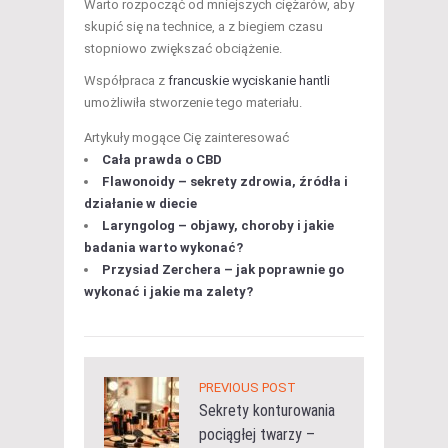
Warto rozpocząć od mniejszych ciężarów, aby
skupić się na technice, a z biegiem czasu
stopniowo zwiększać obciążenie.
Współpraca z
francuskie wyciskanie hantli
umożliwiła stworzenie tego materiału.
Artykuły mogące Cię zainteresować
Cała prawda o CBD
Flawonoidy – sekrety zdrowia, źródła i
działanie w diecie
Laryngolog – objawy, choroby i jakie
badania warto wykonać?
Przysiad Zerchera – jak poprawnie go
wykonać i jakie ma zalety?
PREVIOUS POST
Sekrety konturowania
pociągłej twarzy –