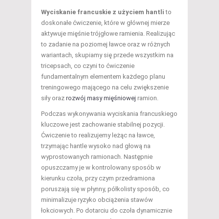
Wyciskanie francuskie z użyciem hantli
to
doskonałe ćwiczenie, które w głównej mierze
aktywuje mięśnie trójgłowe ramienia. Realizując
to zadanie na poziomej ławce oraz w różnych
wariantach, skupiamy się przede wszystkim na
tricepsach, co czyni to ćwiczenie
fundamentalnym elementem każdego planu
treningowego mającego na celu zwiększenie
siły oraz
rozwój masy mięśniowej
ramion.
Podczas wykonywania wyciskania francuskiego
kluczowe jest zachowanie stabilnej pozycji.
Ćwiczenie to realizujemy leżąc na ławce,
trzymając hantle wysoko nad głową na
wyprostowanych ramionach. Następnie
opuszczamy je w kontrolowany sposób w
kierunku czoła, przy czym przedramiona
poruszają się w płynny, półkolisty sposób, co
minimalizuje ryzyko obciążenia stawów
łokciowych. Po dotarciu do czoła dynamicznie