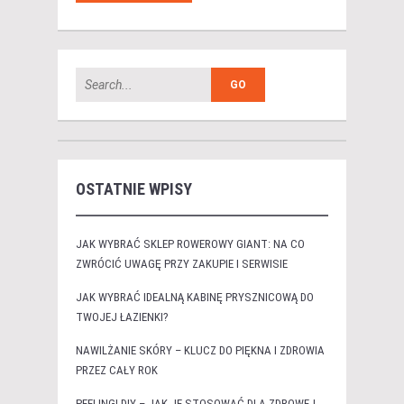
OSTATNIE WPISY
JAK WYBRAĆ SKLEP ROWEROWY GIANT: NA CO
ZWRÓCIĆ UWAGĘ PRZY ZAKUPIE I SERWISIE
JAK WYBRAĆ IDEALNĄ KABINĘ PRYSZNICOWĄ DO
TWOJEJ ŁAZIENKI?
NAWILŻANIE SKÓRY – KLUCZ DO PIĘKNA I ZDROWIA
PRZEZ CAŁY ROK
PEELINGI DIY – JAK JE STOSOWAĆ DLA ZDROWEJ