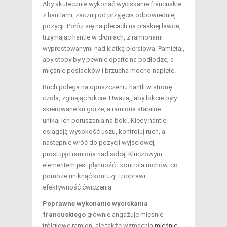
Aby skutecznie wykonać wyciskanie francuskie
z hantlami, zacznij od przyjęcia odpowiedniej
pozycji. Połóż się na plecach na płaskiej ławce,
trzymając hantle w dłoniach, z ramionami
wyprostowanymi nad klatką piersiową. Pamiętaj,
aby stopy były pewnie oparte na podłodze, a
mięśnie pośladków i brzucha mocno napięte.
Ruch polega na opuszczeniu hantli w stronę
czoła, zginając łokcie. Uważaj, aby łokcie były
skierowane ku górze, a ramiona stabilne –
unikaj ich poruszania na boki. Kiedy hantle
osiągają wysokość uszu, kontroluj ruch, a
następnie wróć do pozycji wyjściowej,
prostując ramiona nad sobą. Kluczowym
elementem jest płynność i kontrola ruchów, co
pomoże uniknąć kontuzji i poprawi
efektywność ćwiczenia.
Poprawne wykonanie wyciskania
francuskiego
głównie angażuje mięśnie
trójgłowe ramion, ale także wzmacnia
mięśnie