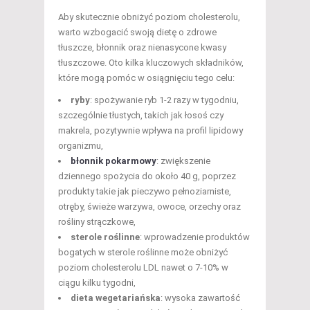
Aby skutecznie obniżyć poziom cholesterolu,
warto wzbogacić swoją dietę o zdrowe
tłuszcze, błonnik oraz nienasycone kwasy
tłuszczowe. Oto kilka kluczowych składników,
które mogą pomóc w osiągnięciu tego celu:
ryby
: spożywanie ryb 1-2 razy w tygodniu,
szczególnie tłustych, takich jak łosoś czy
makrela, pozytywnie wpływa na profil lipidowy
organizmu,
błonnik pokarmowy
: zwiększenie
dziennego spożycia do około 40 g, poprzez
produkty takie jak pieczywo pełnoziarniste,
otręby, świeże warzywa, owoce, orzechy oraz
rośliny strączkowe,
sterole roślinne
: wprowadzenie produktów
bogatych w sterole roślinne może obniżyć
poziom cholesterolu LDL nawet o 7-10% w
ciągu kilku tygodni,
dieta wegetariańska
: wysoka zawartość