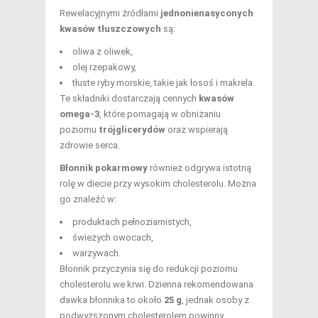
Rewelacyjnymi źródłami
jednonienasyconych
kwasów tłuszczowych
są:
oliwa z oliwek,
olej rzepakowy,
tłuste ryby morskie, takie jak łosoś i makrela.
Te składniki dostarczają cennych
kwasów
omega-3
, które pomagają w obniżaniu
poziomu
trójglicerydów
oraz wspierają
zdrowie serca.
Błonnik pokarmowy
również odgrywa istotną
rolę w diecie przy wysokim cholesterolu. Można
go znaleźć w:
produktach pełnoziarnistych,
świeżych owocach,
warzywach.
Błonnik przyczynia się do redukcji poziomu
cholesterolu we krwi. Dzienna rekomendowana
dawka błonnika to około
25 g
, jednak osoby z
podwyższonym cholesterolem powinny