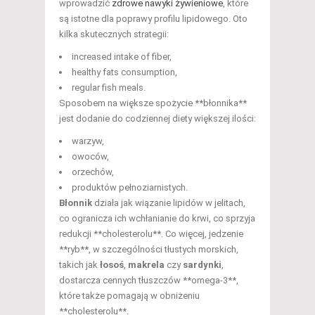
wprowadzić
zdrowe nawyki żywieniowe
, które
są istotne dla poprawy profilu lipidowego. Oto
kilka skutecznych strategii:
increased intake of fiber,
healthy fats consumption,
regular fish meals.
Sposobem na większe spożycie **błonnika**
jest dodanie do codziennej diety większej ilości:
warzyw,
owoców,
orzechów,
produktów pełnoziarnistych.
Błonnik
działa jak wiązanie lipidów w jelitach,
co ogranicza ich wchłanianie do krwi, co sprzyja
redukcji **cholesterolu**. Co więcej, jedzenie
**ryb**, w szczególności tłustych morskich,
takich jak
łosoś
,
makrela
czy
sardynki
,
dostarcza cennych tłuszczów **omega-3**,
które także pomagają w obniżeniu
**cholesterolu**.