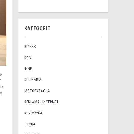
KATEGORIE
BIZNES
DOM
INNE
ą.
KULINARIA
e
re
MOTORYZACJA
ów
REKLAMA I INTERNET
ROZRYWKA
URODA