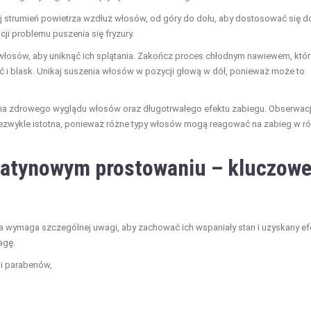
uj strumień powietrza wzdłuż włosów, od góry do dołu, aby dostosować się d
ji problemu puszenia się fryzury.
włosów, aby uniknąć ich splątania. Zakończ proces chłodnym nawiewem, któr
i blask. Unikaj suszenia włosów w pozycji głową w dół, ponieważ może to
nia zdrowego wyglądu włosów oraz długotrwałego efektu zabiegu. Obserwac
ezwykle istotna, ponieważ różne typy włosów mogą reagować na zabieg w r
ratynowym prostowaniu – kluczow
 wymaga szczególnej uwagi, aby zachować ich wspaniały stan i uzyskany ef
agę.
ni parabenów,