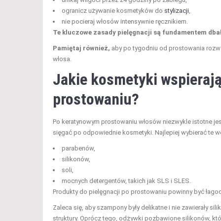
ogranicz używanie kosmetyków do
stylizacji
,
nie pocieraj włosów intensywnie ręcznikiem.
Te kluczowe zasady pielęgnacji są fundamentem dbał
Pamiętaj również,
aby po tygodniu od prostowania rozważ
włosa.
Jakie kosmetyki wspieraj
prostowaniu?
Po keratynowym prostowaniu włosów niezwykle istotne jes
sięgać po odpowiednie kosmetyki. Najlepiej wybierać te w
parabenów,
silikonów,
soli,
mocnych detergentów, takich jak SLS i SLES.
Produkty do pielęgnacji po prostowaniu powinny być łagodn
Zaleca się, aby szampony były delikatne i nie zawierały si
struktury. Oprócz tego, odżywki pozbawione silikonów, któr