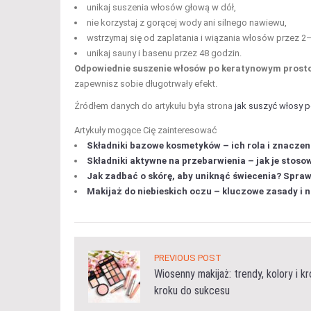
unikaj suszenia włosów głową w dół,
nie korzystaj z gorącej wody ani silnego nawiewu,
wstrzymaj się od zaplatania i wiązania włosów przez 2–
unikaj sauny i basenu przez 48 godzin.
Odpowiednie suszenie włosów po keratynowym prostow
zapewnisz sobie długotrwały efekt.
Źródłem danych do artykułu była strona
jak suszyć włosy 
Artykuły mogące Cię zainteresować
Składniki bazowe kosmetyków – ich rola i znaczeni
Składniki aktywne na przebarwienia – jak je stos
Jak zadbać o skórę, aby uniknąć świecenia? Spr
Makijaż do niebieskich oczu – kluczowe zasady i n
PREVIOUS POST
Wiosenny makijaż: trendy, kolory i k
kroku do sukcesu