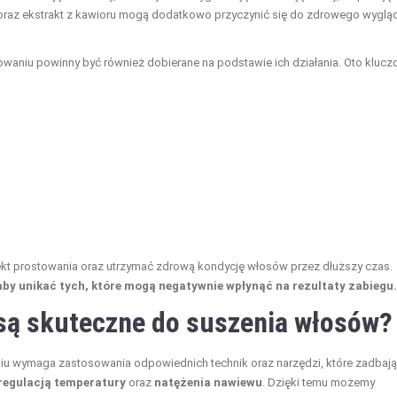
oraz ekstrakt z kawioru mogą dodatkowo przyczynić się do zdrowego wyglą
waniu powinny być również dobierane na podstawie ich działania. Oto kluc
t prostowania oraz utrzymać zdrową kondycję włosów przez dłuższy czas.
aby unikać tych, które mogą negatywnie wpłynąć na rezultaty zabiegu.
a są skuteczne do suszenia włosów?
u wymaga zastosowania odpowiednich technik oraz narzędzi, które zadbają
regulacją temperatury
oraz
natężenia nawiewu
. Dzięki temu możemy