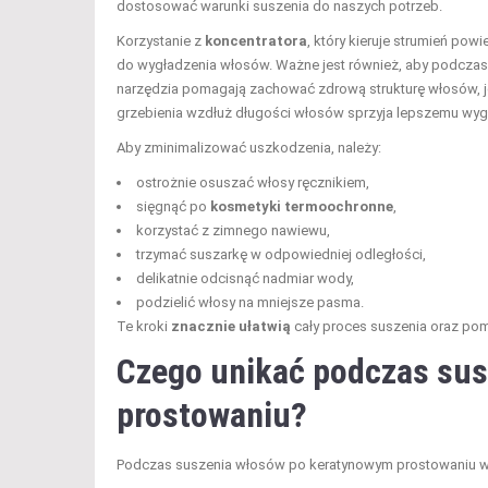
dostosować warunki suszenia do naszych potrzeb.
Korzystanie z
koncentratora
, który kieruje strumień pow
do wygładzenia włosów. Ważne jest również, aby podczas
narzędzia pomagają zachować zdrową strukturę włosów, je
grzebienia wzdłuż długości włosów sprzyja lepszemu wygł
Aby zminimalizować uszkodzenia, należy:
ostrożnie osuszać włosy ręcznikiem,
sięgnąć po
kosmetyki termoochronne
,
korzystać z zimnego nawiewu,
trzymać suszarkę w odpowiedniej odległości,
delikatnie odcisnąć nadmiar wody,
podzielić włosy na mniejsze pasma.
Te kroki
znacznie ułatwią
cały proces suszenia oraz p
Czego unikać podczas su
prostowaniu?
Podczas suszenia włosów po keratynowym prostowaniu war