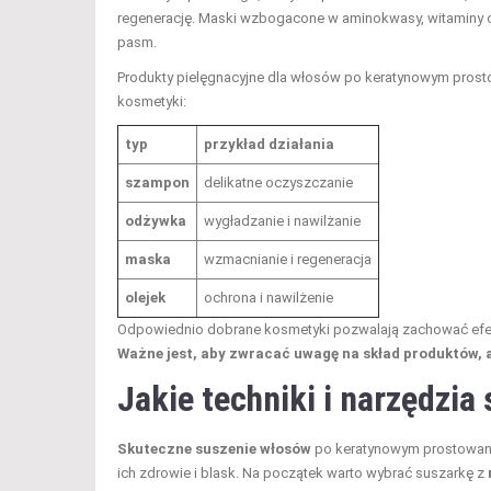
regenerację. Maski wzbogacone w aminokwasy, witaminy 
pasm.
Produkty pielęgnacyjne dla włosów po keratynowym prosto
kosmetyki:
typ
przykład działania
szampon
delikatne oczyszczanie
odżywka
wygładzanie i nawilżanie
maska
wzmacnianie i regeneracja
olejek
ochrona i nawilżenie
Odpowiednio dobrane kosmetyki pozwalają zachować efek
Ważne jest, aby zwracać uwagę na skład produktów, 
Jakie techniki i narzędzi
Skuteczne suszenie włosów
po keratynowym prostowani
ich zdrowie i blask. Na początek warto wybrać suszarkę z