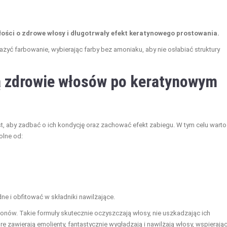
ości o zdrowe włosy i długotrwały efekt keratynowego prostowania.
yć farbowanie, wybierając farby bez amoniaku, aby nie osłabiać struktury
ą zdrowie włosów po keratynowym
t, aby zadbać o ich kondycję oraz zachować efekt zabiegu. W tym celu warto
olne od:
e i obfitować w składniki nawilżające.
likonów. Takie formuły skutecznie oczyszczają włosy, nie uszkadzając ich
e zawierają emolienty, fantastycznie wygładzają i nawilżają włosy, wspierając