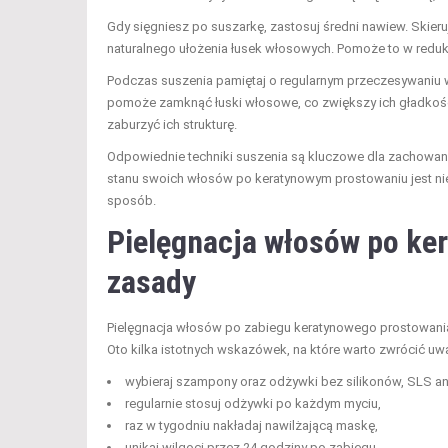
Gdy sięgniesz po suszarkę, zastosuj średni nawiew. Skier
naturalnego ułożenia łusek włosowych. Pomoże to w redukc
Podczas suszenia pamiętaj o regularnym przeczesywaniu 
pomoże zamknąć łuski włosowe, co zwiększy ich gładkość 
zaburzyć ich strukturę.
Odpowiednie techniki suszenia są kluczowe dla zachowa
stanu swoich włosów po keratynowym prostowaniu jest ni
sposób.
Pielęgnacja włosów po ke
zasady
Pielęgnacja włosów po zabiegu keratynowego prostowania
Oto kilka istotnych wskazówek, na które warto zwrócić uw
wybieraj szampony oraz odżywki bez silikonów, SLS a
regularnie stosuj odżywki po każdym myciu,
raz w tygodniu nakładaj nawilżającą maskę,
unikaj wilgoci przez 24 godziny po zabiegu,