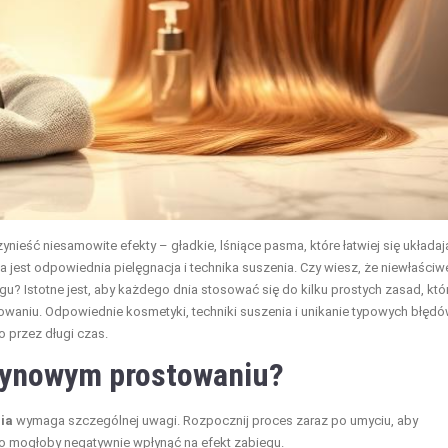
nieść niesamowite efekty – gładkie, lśniące pasma, które łatwiej się układaj
a jest odpowiednia pielęgnacja i technika suszenia. Czy wiesz, że niewłaściw
u? Istotne jest, aby każdego dnia stosować się do kilku prostych zasad, któ
aniu. Odpowiednie kosmetyki, techniki suszenia i unikanie typowych błęd
 przez długi czas.
tynowym prostowaniu?
ia
wymaga szczególnej uwagi. Rozpocznij proces zaraz po umyciu, aby
o mogłoby negatywnie wpłynąć na efekt zabiegu.