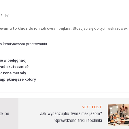
3 dni,
aniu to klucz do ich zdrowia i piękna.
Stosując się do tych wskazówek,
po keratynowym prostowaniu
.
e w pielęgnacji
ować skutecznie?
awdzone metody
ajpiękniejsze kolory
NEXT POST
rok po
Jak wyszczuplić twarz makijażem?
Sprawdzone triki i techniki