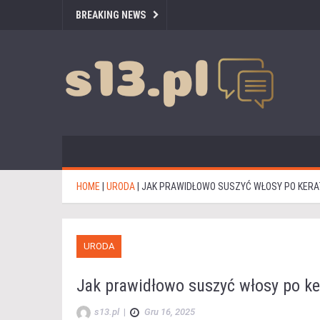
BREAKING NEWS
HOME
|
URODA
|
JAK PRAWIDŁOWO SUSZYĆ WŁOSY PO KER
URODA
Jak prawidłowo suszyć włosy po k
s13.pl
|
Gru 16, 2025