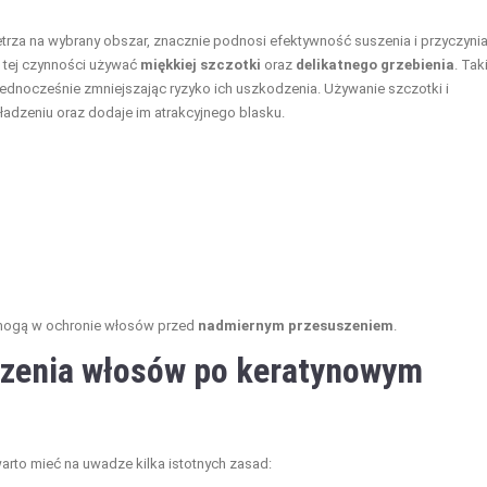
ietrza na wybrany obszar, znacznie podnosi efektywność suszenia i przyczynia
 tej czynności używać
miękkiej szczotki
oraz
delikatnego grzebienia
. Tak
dnocześnie zmniejszając ryzyko ich uszkodzenia. Używanie szczotki i
adzeniu oraz dodaje im atrakcyjnego blasku.
omogą w ochronie włosów przed
nadmiernym przesuszeniem
.
szenia włosów po keratynowym
to mieć na uwadze kilka istotnych zasad: