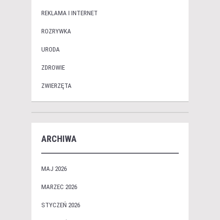
REKLAMA I INTERNET
ROZRYWKA
URODA
ZDROWIE
ZWIERZĘTA
ARCHIWA
MAJ 2026
MARZEC 2026
STYCZEŃ 2026