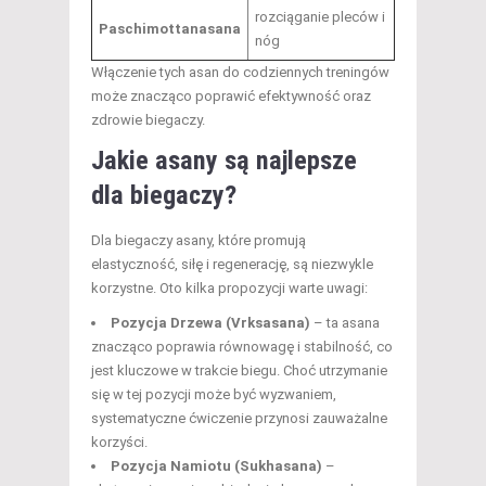
rozciąganie pleców i
Paschimottanasana
nóg
Włączenie tych asan do codziennych treningów
może znacząco poprawić efektywność oraz
zdrowie biegaczy.
Jakie asany są najlepsze
dla biegaczy?
Dla biegaczy asany, które promują
elastyczność, siłę i regenerację, są niezwykle
korzystne. Oto kilka propozycji warte uwagi:
Pozycja Drzewa (Vrksasana)
– ta asana
znacząco poprawia równowagę i stabilność, co
jest kluczowe w trakcie biegu. Choć utrzymanie
się w tej pozycji może być wyzwaniem,
systematyczne ćwiczenie przynosi zauważalne
korzyści.
Pozycja Namiotu (Sukhasana)
–