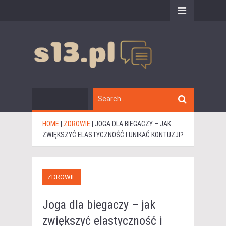
HOME
|
ZDROWIE
|
JOGA DLA BIEGACZY – JAK
ZWIĘKSZYĆ ELASTYCZNOŚĆ I UNIKAĆ KONTUZJI?
ZDROWIE
Joga dla biegaczy – jak
zwiększyć elastyczność i