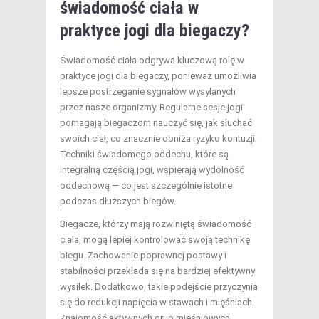
świadomość ciała w
praktyce jogi dla biegaczy?
Świadomość ciała odgrywa kluczową rolę w
praktyce jogi dla biegaczy, ponieważ umożliwia
lepsze postrzeganie sygnałów wysyłanych
przez nasze organizmy. Regularne sesje jogi
pomagają biegaczom nauczyć się, jak słuchać
swoich ciał, co znacznie obniża ryzyko kontuzji.
Techniki świadomego oddechu, które są
integralną częścią jogi, wspierają wydolność
oddechową — co jest szczególnie istotne
podczas dłuższych biegów.
Biegacze, którzy mają rozwiniętą świadomość
ciała, mogą lepiej kontrolować swoją technikę
biegu. Zachowanie poprawnej postawy i
stabilności przekłada się na bardziej efektywny
wysiłek. Dodatkowo, takie podejście przyczynia
się do redukcji napięcia w stawach i mięśniach.
Znajomość aktywnych grup mięśniowych