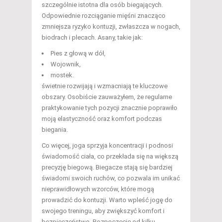
szczególnie istotna dla osób biegających.
Odpowiednie rozciąganie mięśni znacząco
zmniejsza ryzyko kontuzji, zwłaszcza w nogach,
biodrach i plecach. Asany, takie jak:
Pies z głową w dół,
Wojownik,
mostek.
świetnie rozwijają i wzmacniają te kluczowe
obszary. Osobiście zauważyłem, że regularne
praktykowanie tych pozycji znacznie poprawiło
moją elastyczność oraz komfort podczas
biegania.
Co więcej, joga sprzyja koncentracji i podnosi
świadomość ciała, co przekłada się na większą
precyzję biegową. Biegacze stają się bardziej
świadomi swoich ruchów, co pozwala im unikać
nieprawidłowych wzorców, które mogą
prowadzić do kontuzji. Warto wpleść jogę do
swojego treningu, aby zwiększyć komfort i
bezpieczeństwo. Rozpoczęcie od kilku