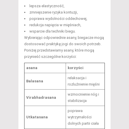
lepsza elastyczność,
zmniejszenie ryzyka kontuzji,
poprawa wydolności oddechowej,
redukcja napięcia w mięśniach,
wsparcie dla techniki biegu.
Wybierając odpowiednie asany, biegacze mogą
dostosować praktykę jogi do swoich potrzeb.
Poniżej przedstawiamy asany, które mogą
przynieść szczególne korzyści:
asana
korzyści
relaksacja i
Balasana
rozluźnienie mięśni
wzmocnienie nóg i
Virabhadrasana
stabilizacja
poprawa
Utkatasana
wytrzymałości
dolnych partii ciała