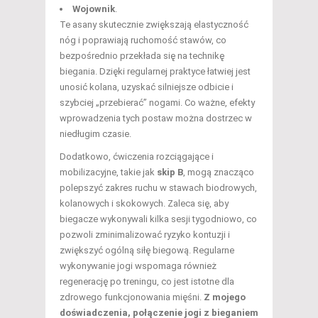
Wojownik
.
Te asany skutecznie zwiększają elastyczność
nóg i poprawiają ruchomość stawów, co
bezpośrednio przekłada się na technikę
biegania. Dzięki regularnej praktyce łatwiej jest
unosić kolana, uzyskać silniejsze odbicie i
szybciej „przebierać” nogami. Co ważne, efekty
wprowadzenia tych postaw można dostrzec w
niedługim czasie.
Dodatkowo, ćwiczenia rozciągające i
mobilizacyjne, takie jak
skip B
, mogą znacząco
polepszyć zakres ruchu w stawach biodrowych,
kolanowych i skokowych. Zaleca się, aby
biegacze wykonywali kilka sesji tygodniowo, co
pozwoli zminimalizować ryzyko kontuzji i
zwiększyć ogólną siłę biegową. Regularne
wykonywanie jogi wspomaga również
regenerację po treningu, co jest istotne dla
zdrowego funkcjonowania mięśni.
Z mojego
doświadczenia, połączenie jogi z bieganiem