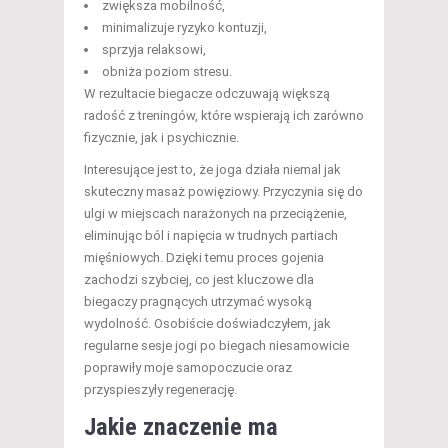
zwiększa mobilność,
minimalizuje ryzyko kontuzji,
sprzyja relaksowi,
obniża poziom stresu.
W rezultacie biegacze odczuwają większą
radość z treningów, które wspierają ich zarówno
fizycznie, jak i psychicznie.
Interesujące jest to, że joga działa niemal jak
skuteczny masaż powięziowy. Przyczynia się do
ulgi w miejscach narażonych na przeciążenie,
eliminując ból i napięcia w trudnych partiach
mięśniowych. Dzięki temu proces gojenia
zachodzi szybciej, co jest kluczowe dla
biegaczy pragnących utrzymać wysoką
wydolność. Osobiście doświadczyłem, jak
regularne sesje jogi po biegach niesamowicie
poprawiły moje samopoczucie oraz
przyspieszyły regenerację.
Jakie znaczenie ma