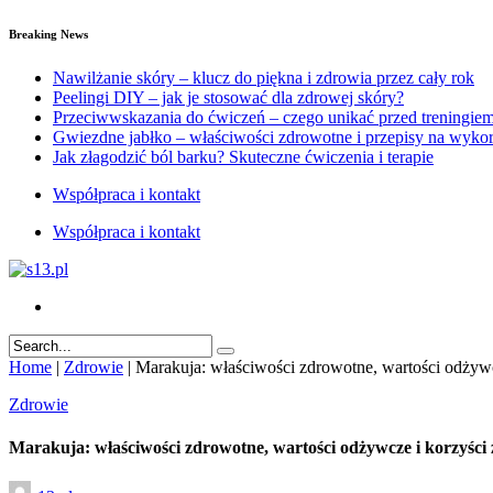
Breaking News
Nawilżanie skóry – klucz do piękna i zdrowia przez cały rok
Peelingi DIY – jak je stosować dla zdrowej skóry?
Przeciwwskazania do ćwiczeń – czego unikać przed treningie
Gwiezdne jabłko – właściwości zdrowotne i przepisy na wykor
Jak złagodzić ból barku? Skuteczne ćwiczenia i terapie
Współpraca i kontakt
Współpraca i kontakt
Home
|
Zdrowie
|
Marakuja: właściwości zdrowotne, wartości odżyw
Zdrowie
Marakuja: właściwości zdrowotne, wartości odżywcze i korzyści