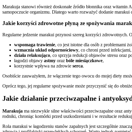
Marakuja stanowi również doskonałe źródło błonnika oraz witamin A,
samopoczucie organizmu. Dlatego warto rozważyć dodanie marakui do
Jakie korzyści zdrowotne płyną ze spożywania mara
Regularne jedzenie marakui przynosi szereg korzyści zdrowotnych. O
wspomaga trawienie
, co jest istotne dla osób z problemami 
wzmacnia układ odpornościowy
, co chroni przed infekcjami,
działa relaksująco
, co sprzyja redukcji objawów stresu oraz p
łagodzi objawy
astmy
oraz
bóle miesiączkowe
,
korzystnie wpływa na zdrowie
serca
.
Osobiście zauważyłem, że włączenie tego owocu do mojej diety moż
Oprócz tego, jej regularne spożywanie może przyczynić się do obniż
Jakie działanie przeciwzapalne i antyoks
Marakuja
ma niezwykle silne właściwości przeciwzapalne oraz an
rodniki, chroniąc komórki przed uszkodzeniami i w rezultacie reduku
Rola marakui w łagodzeniu stanów zapalnych jest szczególnie znacz
zdrowia i profilaktyki przewlekłych schorzeń. Warto jednak pamiętać