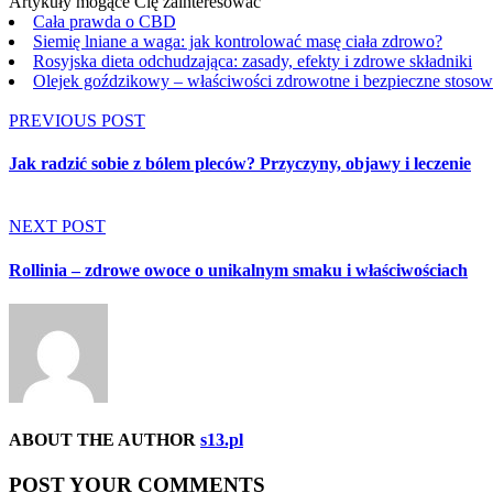
Artykuły mogące Cię zainteresować
Cała prawda o CBD
Siemię lniane a waga: jak kontrolować masę ciała zdrowo?
Rosyjska dieta odchudzająca: zasady, efekty i zdrowe składniki
Olejek goździkowy – właściwości zdrowotne i bezpieczne stosow
PREVIOUS POST
Jak radzić sobie z bólem pleców? Przyczyny, objawy i leczenie
NEXT POST
Rollinia – zdrowe owoce o unikalnym smaku i właściwościach
ABOUT THE AUTHOR
s13.pl
POST YOUR COMMENTS