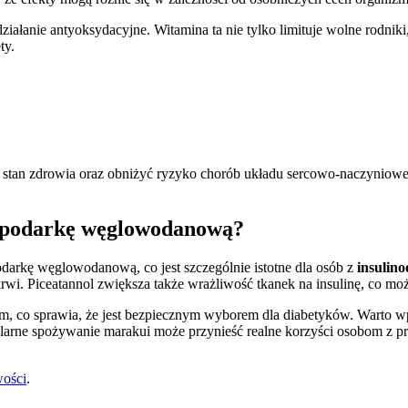
działanie antyoksydacyjne. Witamina ta nie tylko limituje wolne rodnik
ty.
stan zdrowia oraz obniżyć ryzyko chorób układu sercowo-naczynioweg
ospodarkę węglowodanową?
arkę węglowodanową, co jest szczególnie istotne dla osób z
insulin
rwi. Piceatannol zwiększa także wrażliwość tkanek na insulinę, co może
ym, co sprawia, że jest bezpiecznym wyborem dla diabetyków. Warto w
arne spożywanie marakui może przynieść realne korzyści osobom z pr
wości
.