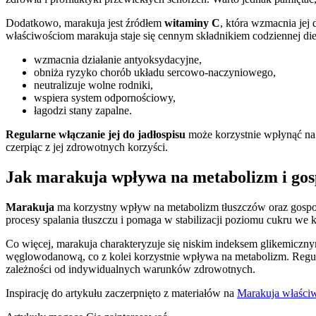
Dodatkowo, marakuja jest źródłem
witaminy C
, która wzmacnia jej 
właściwościom marakuja staje się cennym składnikiem codziennej die
wzmacnia działanie antyoksydacyjne,
obniża ryzyko chorób układu sercowo-naczyniowego,
neutralizuje wolne rodniki,
wspiera system odpornościowy,
łagodzi stany zapalne.
Regularne włączanie jej do jadłospisu
może korzystnie wpłynąć na 
czerpiąc z jej zdrowotnych korzyści.
Jak marakuja wpływa na metabolizm i g
Marakuja
ma korzystny wpływ na metabolizm tłuszczów oraz gospod
procesy spalania tłuszczu i pomaga w stabilizacji poziomu cukru we k
Co więcej, marakuja charakteryzuje się niskim indeksem glikemiczn
węglowodanową, co z kolei korzystnie wpływa na metabolizm. Regul
zależności od indywidualnych warunków zdrowotnych.
Inspirację do artykułu zaczerpnięto z materiałów na
Marakuja właści