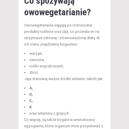
Co spożywają
owowegetarianie?
Owowegetarianie sięgają po różnorodne
produkty roślinne oraz jaja, co pozwala im na
utrzymanie zdrowej i zrównoważonej diety. W
ich menu znajdziemy bogactwo:
warzyw,
owoców,
roślin strączkowych,
zbóż.
Jaja stanowią ważne źródło witamin, takich jak:
A,
D,
E,
K
oraz witaminy z grupy B.
Co więcej, są także bogate w aminokwasy
egzogenne, które organizm musi pozyskiwać z