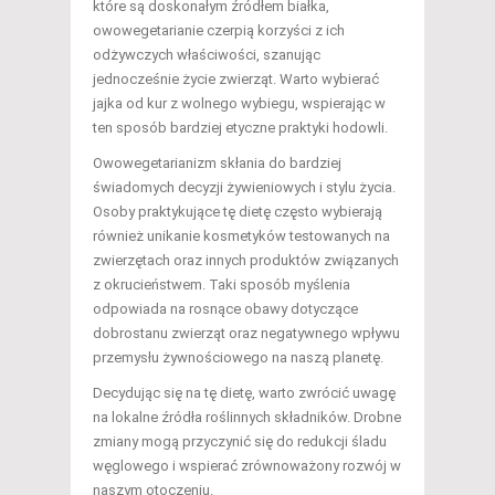
które są doskonałym źródłem białka,
owowegetarianie czerpią korzyści z ich
odżywczych właściwości, szanując
jednocześnie życie zwierząt. Warto wybierać
jajka od kur z wolnego wybiegu, wspierając w
ten sposób bardziej etyczne praktyki hodowli.
Owowegetarianizm skłania do bardziej
świadomych decyzji żywieniowych i stylu życia.
Osoby praktykujące tę dietę często wybierają
również unikanie kosmetyków testowanych na
zwierzętach oraz innych produktów związanych
z okrucieństwem. Taki sposób myślenia
odpowiada na rosnące obawy dotyczące
dobrostanu zwierząt oraz negatywnego wpływu
przemysłu żywnościowego na naszą planetę.
Decydując się na tę dietę, warto zwrócić uwagę
na lokalne źródła roślinnych składników. Drobne
zmiany mogą przyczynić się do redukcji śladu
węglowego i wspierać zrównoważony rozwój w
naszym otoczeniu.