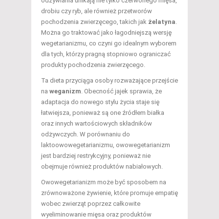
odżywiania unikają nie tylko czerwonego mięsa,
drobiu czy ryb, ale również przetworów
pochodzenia zwierzęcego, takich jak
żelatyna
.
Można go traktować jako łagodniejszą wersję
wegetarianizmu, co czyni go idealnym wyborem
dla tych, którzy pragną stopniowo ograniczać
produkty pochodzenia zwierzęcego.
Ta dieta przyciąga osoby rozważające przejście
na
weganizm
. Obecność jajek sprawia, że
adaptacja do nowego stylu życia staje się
łatwiejsza, ponieważ są one źródłem białka
oraz innych wartościowych składników
odżywczych. W porównaniu do
laktoowowegetarianizmu, owowegetarianizm
jest bardziej restrykcyjny, ponieważ nie
obejmuje również produktów nabiałowych.
Owowegetarianizm może być sposobem na
zrównoważone żywienie, które promuje empatię
wobec zwierząt poprzez całkowite
wyeliminowanie mięsa oraz produktów