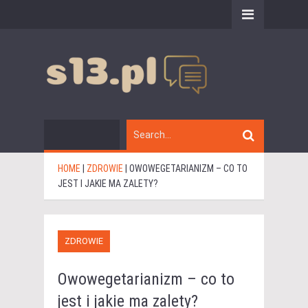
HOME
|
ZDROWIE
|
OWOWEGETARIANIZM – CO TO
JEST I JAKIE MA ZALETY?
ZDROWIE
Owowegetarianizm – co to
jest i jakie ma zalety?