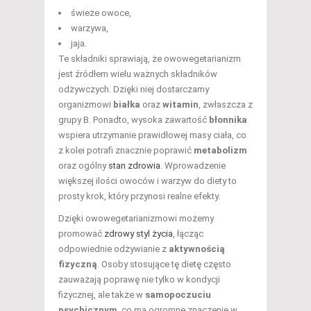
świeże owoce,
warzywa,
jaja.
Te składniki sprawiają, że owowegetarianizm
jest źródłem wielu ważnych składników
odżywczych. Dzięki niej dostarczamy
organizmowi
białka
oraz
witamin
, zwłaszcza z
grupy B. Ponadto, wysoka zawartość
błonnika
wspiera utrzymanie prawidłowej masy ciała, co
z kolei potrafi znacznie poprawić
metabolizm
oraz ogólny
stan zdrowia
. Wprowadzenie
większej ilości owoców i warzyw do diety to
prosty krok, który przynosi realne efekty.
Dzięki owowegetarianizmowi możemy
promować
zdrowy styl życia
, łącząc
odpowiednie odżywianie z
aktywnością
fizyczną
. Osoby stosujące tę dietę często
zauważają poprawę nie tylko w kondycji
fizycznej, ale także w
samopoczuciu
psychicznym
, co ma ogromne znaczenie w