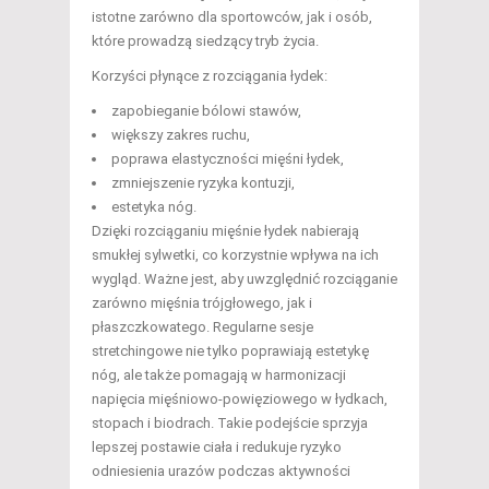
istotne zarówno dla sportowców, jak i osób,
które prowadzą siedzący tryb życia.
Korzyści płynące z rozciągania łydek:
zapobieganie bólowi stawów,
większy zakres ruchu,
poprawa elastyczności mięśni łydek,
zmniejszenie ryzyka kontuzji,
estetyka nóg.
Dzięki rozciąganiu mięśnie łydek nabierają
smukłej sylwetki, co korzystnie wpływa na ich
wygląd. Ważne jest, aby uwzględnić rozciąganie
zarówno mięśnia trójgłowego, jak i
płaszczkowatego. Regularne sesje
stretchingowe nie tylko poprawiają estetykę
nóg, ale także pomagają w harmonizacji
napięcia mięśniowo-powięziowego w łydkach,
stopach i biodrach. Takie podejście sprzyja
lepszej postawie ciała i redukuje ryzyko
odniesienia urazów podczas aktywności