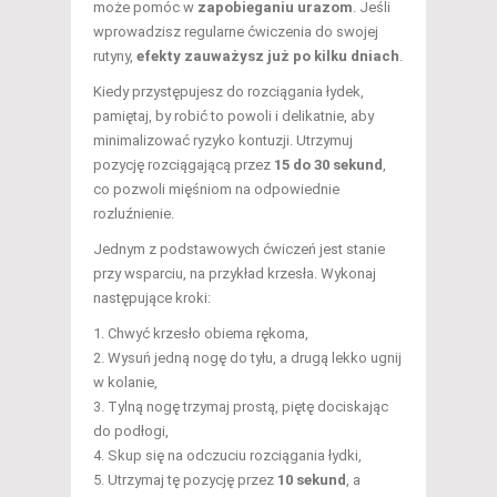
może pomóc w
zapobieganiu urazom
. Jeśli
wprowadzisz regularne ćwiczenia do swojej
rutyny,
efekty zauważysz już po kilku dniach
.
Kiedy przystępujesz do rozciągania łydek,
pamiętaj, by robić to powoli i delikatnie, aby
minimalizować ryzyko kontuzji. Utrzymuj
pozycję rozciągającą przez
15 do 30 sekund
,
co pozwoli mięśniom na odpowiednie
rozluźnienie.
Jednym z podstawowych ćwiczeń jest stanie
przy wsparciu, na przykład krzesła. Wykonaj
następujące kroki:
Chwyć krzesło obiema rękoma,
Wysuń jedną nogę do tyłu, a drugą lekko ugnij
w kolanie,
Tylną nogę trzymaj prostą, piętę dociskając
do podłogi,
Skup się na odczuciu rozciągania łydki,
Utrzymaj tę pozycję przez
10 sekund
, a