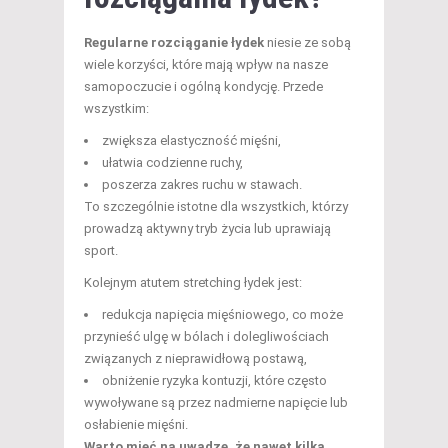
Regularne rozciąganie łydek
niesie ze sobą
wiele korzyści, które mają wpływ na nasze
samopoczucie i ogólną kondycję. Przede
wszystkim:
zwiększa elastyczność mięśni,
ułatwia codzienne ruchy,
poszerza zakres ruchu w stawach.
To szczególnie istotne dla wszystkich, którzy
prowadzą aktywny tryb życia lub uprawiają
sport.
Kolejnym atutem stretching łydek jest:
redukcja napięcia mięśniowego, co może
przynieść ulgę w bólach i dolegliwościach
związanych z nieprawidłową postawą,
obniżenie ryzyka kontuzji, które często
wywoływane są przez nadmierne napięcie lub
osłabienie mięśni.
Warto mieć na uwadze, że nawet kilka