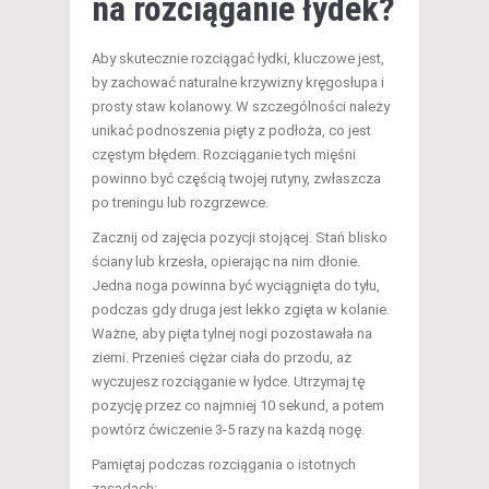
na rozciąganie łydek?
Aby skutecznie rozciągać łydki, kluczowe jest,
by zachować naturalne krzywizny kręgosłupa i
prosty staw kolanowy. W szczególności należy
unikać podnoszenia pięty z podłoża, co jest
częstym błędem. Rozciąganie tych mięśni
powinno być częścią twojej rutyny, zwłaszcza
po treningu lub rozgrzewce.
Zacznij od zajęcia pozycji stojącej. Stań blisko
ściany lub krzesła, opierając na nim dłonie.
Jedna noga powinna być wyciągnięta do tyłu,
podczas gdy druga jest lekko zgięta w kolanie.
Ważne, aby pięta tylnej nogi pozostawała na
ziemi. Przenieś ciężar ciała do przodu, aż
wyczujesz rozciąganie w łydce. Utrzymaj tę
pozycję przez co najmniej 10 sekund, a potem
powtórz ćwiczenie 3-5 razy na każdą nogę.
Pamiętaj podczas rozciągania o istotnych
zasadach: