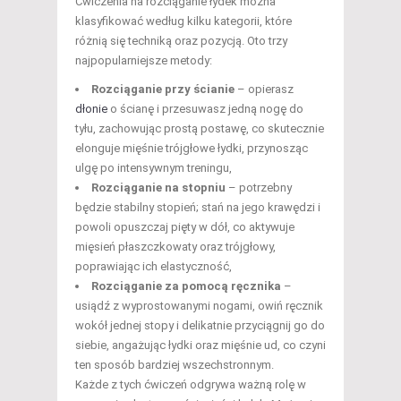
Ćwiczenia na rozciąganie łydek można
klasyfikować według kilku kategorii, które
różnią się techniką oraz pozycją. Oto trzy
najpopularniejsze metody:
Rozciąganie przy ścianie
– opierasz
dłonie
o ścianę i przesuwasz jedną nogę do
tyłu, zachowując prostą postawę, co skutecznie
elonguje mięśnie trójgłowe łydki, przynosząc
ulgę po intensywnym treningu,
Rozciąganie na stopniu
– potrzebny
będzie stabilny stopień; stań na jego krawędzi i
powoli opuszczaj pięty w dół, co aktywuje
mięsień płaszczkowaty oraz trójgłowy,
poprawiając ich elastyczność,
Rozciąganie za pomocą ręcznika
–
usiądź z wyprostowanymi nogami, owiń ręcznik
wokół jednej stopy i delikatnie przyciągnij go do
siebie, angażując łydki oraz mięśnie ud, co czyni
ten sposób bardziej wszechstronnym.
Każde z tych ćwiczeń odgrywa ważną rolę w