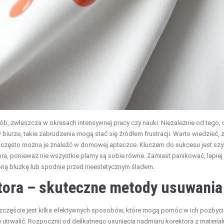
ób, zwłaszcza w okresach intensywnej pracy czy nauki. Niezależnie od tego, 
biurze, takie zabrudzenia mogą stać się źródłem frustracji. Warto wiedzieć, 
i często można je znaleźć w domowej apteczce. Kluczem do sukcesu jest sz
ra, ponieważ nie wszystkie plamy są sobie równe. Zamiast panikować, lepiej
ą bluzkę lub spodnie przed nieestetycznym śladem.
tora – skuteczne metody usuwania
szczęście jest kilka efektywnych sposobów, które mogą pomóc w ich pozbyci
ę utrwalić. Rozpocznij od delikatnego usunięcia nadmiaru korektora z materiał