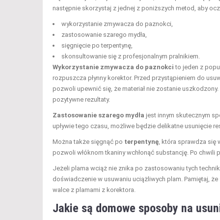
następnie skorzystaj z jednej z poniższych metod, aby oc
wykorzystanie zmywacza do paznokci,
zastosowanie szarego mydła,
sięgnięcie po terpentynę,
skonsultowanie się z profesjonalnym pralnikiem.
Wykorzystanie zmywacza do paznokci
to jeden z popu
rozpuszcza płynny korektor. Przed przystąpieniem do us
pozwoli upewnić się, że materiał nie zostanie uszkodzony.
pozytywne rezultaty.
Zastosowanie szarego mydła
jest innym skutecznym spo
upływie tego czasu, możliwe będzie delikatne usunięcie r
Można także sięgnąć po
terpentynę
, która sprawdza się 
pozwoli włóknom tkaniny wchłonąć substancję. Po chwili p
Jeżeli plama wciąż nie znika po zastosowaniu tych techni
doświadczenie w usuwaniu uciążliwych plam. Pamiętaj, ż
walce z plamami z korektora.
Jakie są domowe sposoby na usuni