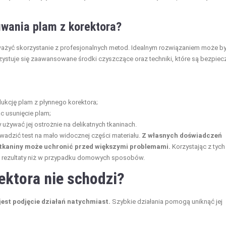
uwania plam z korektora?
ważyć skorzystanie z profesjonalnych metod. Idealnym rozwiązaniem może b
rzystuje się zaawansowane środki czyszczące oraz techniki, które są bezpiec
ukcję plam z płynnego korektora;
ąc usunięcie plam;
 używać jej ostrożnie na delikatnych tkaninach.
dzić test na mało widocznej części materiału.
Z własnych doświadczeń
tkaniny może uchronić przed większymi problemami.
Korzystając z tych
e rezultaty niż w przypadku domowych sposobów.
ektora nie schodzi?
 jest podjęcie działań natychmiast.
Szybkie działania pomogą uniknąć jej