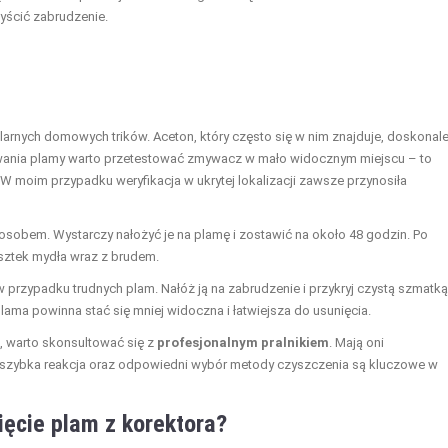
zyścić zabrudzenie.
larnych domowych trików. Aceton, który często się w nim znajduje, doskonal
uwania plamy warto przetestować zmywacz w mało widocznym miejscu – to
 W moim przypadku weryfikacja w ukrytej lokalizacji zawsze przynosiła
sobem. Wystarczy nałożyć je na plamę i zostawić na około 48 godzin. Po
esztek mydła wraz z brudem.
w przypadku trudnych plam. Nałóż ją na zabrudzenie i przykryj czystą szmatką
lama powinna stać się mniej widoczna i łatwiejsza do usunięcia.
k, warto skonsultować się z
profesjonalnym pralnikiem
. Mają oni
e szybka reakcja oraz odpowiedni wybór metody czyszczenia są kluczowe w
ęcie plam z korektora?