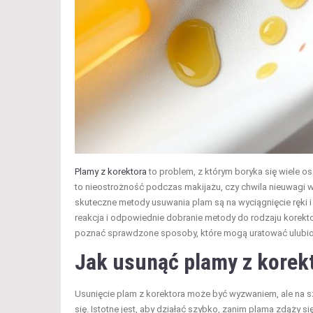
Plamy z korektora
to problem, z którym boryka się wiele os
to nieostrożność podczas makijażu, czy chwila nieuwagi w 
skuteczne metody usuwania plam są na wyciągnięcie ręki 
reakcja i odpowiednie dobranie metody do rodzaju korekto
poznać sprawdzone sposoby, które mogą uratować ulubion
Jak usunąć plamy z korek
Usunięcie plam z korektora może być wyzwaniem, ale na 
się. Istotne jest, aby działać szybko, zanim plama zdąży si