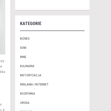
KATEGORIE
BIZNES
DOM
INNE
czy
KULINARIA
że
ybka
MOTORYZACJA
REKLAMA I INTERNET
ROZRYWKA
URODA
u
u, a