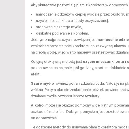
Aby skutecznie pozbyć się plam z korektora w domowyc
namoczenie odzieży w ciepłej wodzie przez około 30 m
użycie mieszanki octu i sody oczyszczonej,
stosowanie szarego mydła,
delikatne pocieranie alkoholem.
Jednym z najprostszych rozwiązań jest
namocenie odzież
zeskrobać pozostałości korektora, co zazwyczaj ułatwia u
na ciepłą wodę, więc warto najpierw przetestować działan
Kolejną efektywną metodą jest
użycie mieszanki octu i
pozostaw na co najmniej pół godziny, a potem dokładnie s
efekt.
Szare mydło
również potrafi zdziałać cuda. Nałóż je na p
włókna. Po tym okresie zeskrobanie resztek powinno ułatw
działanie mydła przynosi lepsze rezultaty.
Alkohol
może się okazać pomocny w delikatnym pocieraniu
uszkodzić materiału. Dobrym pomysłem jest przetestowanie
on odbarwienia.
Te dostępne metody do usuwania plam z korektora mogą pr