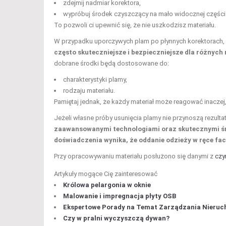
zdejmij nadmiar korektora,
wypróbuj środek czyszczący na mało widocznej części 
To pozwoli ci upewnić się, że nie uszkodzisz materiału.
W przypadku uporczywych plam po płynnych korektorach,
często skuteczniejsze i bezpieczniejsze dla różnych
dobrane środki będą dostosowane do:
charakterystyki plamy,
rodzaju materiału.
Pamiętaj jednak, że każdy materiał może reagować inaczej
Jeżeli własne próby usunięcia plamy nie przynoszą rezulta
zaawansowanymi technologiami oraz skutecznymi ś
doświadczenia wynika, że oddanie odzieży w ręce fa
Przy opracowywaniu materiału posłużono się danymi z
czy
Artykuły mogące Cię zainteresować
Królowa pelargonia w oknie
Malowanie i impregnacja płyty OSB
Ekspertowe Porady na Temat Zarządzania Nieruch
Czy w pralni wyczyszczą dywan?