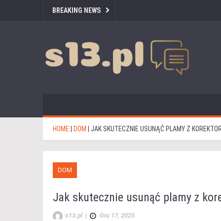
BREAKING NEWS
HOME
|
DOM
|
JAK SKUTECZNIE USUNĄĆ PLAMY Z KOREKTO
DOM
Jak skutecznie usunąć plamy z kor
s13.pl
|
Gru 17, 2025