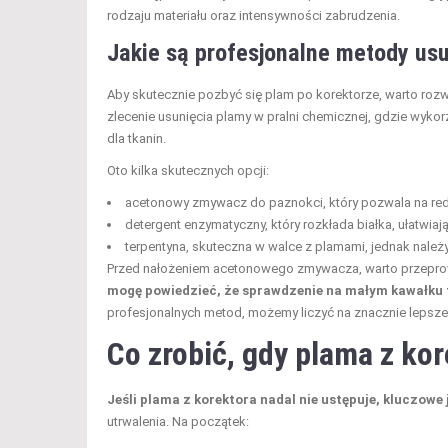
rodzaju materiału oraz intensywności zabrudzenia.
Jakie są profesjonalne metody us
Aby skutecznie pozbyć się plam po korektorze, warto roz
zlecenie usunięcia plamy w pralni chemicznej, gdzie wyko
dla tkanin.
Oto kilka skutecznych opcji:
acetonowy zmywacz do paznokci, który pozwala na red
detergent enzymatyczny, który rozkłada białka, ułatwiaj
terpentyna, skuteczna w walce z plamami, jednak należy
Przed nałożeniem acetonowego zmywacza, warto przeprowa
mogę powiedzieć, że sprawdzenie na małym kawałku 
profesjonalnych metod, możemy liczyć na znacznie lepsz
Co zrobić, gdy plama z kor
Jeśli plama z korektora nadal nie ustępuje, kluczowe
utrwalenia. Na początek: