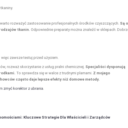
tkaniny.
 warto rozważyć zastosowanie profesjonalnych środków czyszczących.
Są 
 rodzajów tkanin.
Odpowiednie preparaty można znaleźć w sklepach. Dobrz
, więc zawsze testuj przed użyciem.
tów, rozważ skorzystanie z usług pralni chemicznej.
Specjaliści dysponują
rodkami.
To sprawdza się w walce z trudnymi plamami.
Z mojego
chowców często daje lepsze efekty niż domowe metody.
m zmyć korektor z ubrania
.
omościami: Kluczowe Strategie Dla Właścicieli i Zarządców