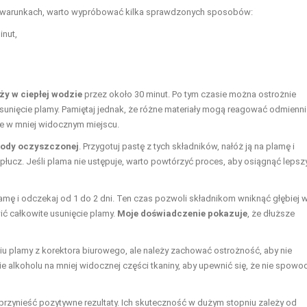
h warunkach, warto wypróbować kilka sprawdzonych sposobów:
inut,
y w ciepłej wodzie
przez około 30 minut. Po tym czasie można ostrożnie
sunięcie plamy. Pamiętaj jednak, że różne materiały mogą reagować odmienni
ie w mniej widocznym miejscu.
 sody oczyszczonej
. Przygotuj pastę z tych składników, nałóż ją na plamę i
płucz. Jeśli plama nie ustępuje, warto powtórzyć proces, aby osiągnąć lepsz
lamę i odczekaj od 1 do 2 dni. Ten czas pozwoli składnikom wniknąć głębiej 
ić całkowite usunięcie plamy.
Moje doświadczenie pokazuje
, że dłuższe
 plamy z korektora biurowego, ale należy zachować ostrożność, aby nie
 alkoholu na mniej widocznej części tkaniny, aby upewnić się, że nie spowo
zynieść pozytywne rezultaty. Ich skuteczność w dużym stopniu zależy od