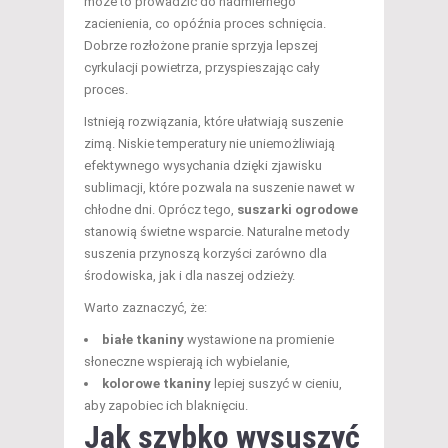
może to prowadzić do nadmiernego
zacienienia, co opóźnia proces schnięcia.
Dobrze rozłożone pranie sprzyja lepszej
cyrkulacji powietrza, przyspieszając cały
proces.
Istnieją rozwiązania, które ułatwiają suszenie
zimą. Niskie temperatury nie uniemożliwiają
efektywnego wysychania dzięki zjawisku
sublimacji, które pozwala na suszenie nawet w
chłodne dni. Oprócz tego,
suszarki ogrodowe
stanowią świetne wsparcie. Naturalne metody
suszenia przynoszą korzyści zarówno dla
środowiska, jak i dla naszej odzieży.
Warto zaznaczyć, że:
białe tkaniny
wystawione na promienie
słoneczne wspierają ich wybielanie,
kolorowe tkaniny
lepiej suszyć w cieniu,
aby zapobiec ich blaknięciu.
Jak szybko wysuszyć