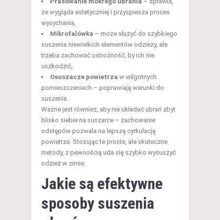
Prasowanie mokrego ubrania
– sprawia,
że wygląda estetyczniej i przyspiesza proces
wysychania,
Mikrofalówka
– może służyć do szybkiego
suszenia niewielkich elementów odzieży, ale
trzeba zachować ostrożność, by ich nie
uszkodzić,
Osuszacze powietrza
w wilgotnych
pomieszczeniach – poprawiają warunki do
suszenia.
Ważne jest również, aby nie układać ubrań zbyt
blisko siebie na suszarce – zachowanie
odstępów pozwala na lepszą cyrkulację
powietrza. Stosując te proste, ale skuteczne
metody, z pewnością uda się szybko wysuszyć
odzież w zimie.
Jakie są efektywne
sposoby suszenia