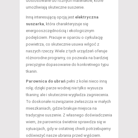
dostosowane do różnych materiałów, które
umożliwiają skuteczne suszenie.
Inną interesującą opcją jest
elektryczna
suszarka
, która charakteryzuje się
energooszczędnością i ekologicznym
podejściem. Pracuje w oparciu o cyrkulację
powietrza, co skutecznie usuwa wilgoć z
naszych rzeczy. Wiele z tych urządzeń oferuje
różnorodne programy, co pozwala na bardziej
precyzyjne dopasowanie do konkretnego typu
tkanin.
Parownica do ubrań
pełni z kolei nieco inną
rolę; dzięki parze wodnej nie tylko wysusza
tkaniny, ale i skutecznie wygładza zagniecenia.
To doskonałe rozwiązanie zwłaszcza w małych
mieszkaniach, gdzie brakuje miejsca na
tradycyjne suszenie. Z własnego doświadczenia
wiem, że parownica świetnie sprawdza się w
sytuacjach, gdy w ostatniej chwili potrzebujemy
odświeżyć nasze ubrania przed wyjściem.