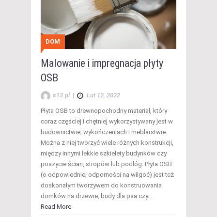
DOM
Malowanie i impregnacja płyty
OSB
s13.pl
|
Lut 12, 2022
Płyta OSB to drewnopochodny materiał, który
coraz częściej i chętniej wykorzystywany jest w
budownictwie, wykończeniach i meblarstwie.
Można z niej tworzyć wiele różnych konstrukcji,
między innymi lekkie szkielety budynków czy
poszycie ścian, stropów lub podłóg. Płyta OSB
(o odpowiedniej odporności na wilgoć) jest też
doskonałym tworzywem do konstruowania
domków na drzewie, budy dla psa czy…
Read More