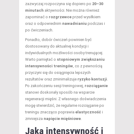
zazwyczaj rozpoczyna się dopiero po
20–30
minutach
aktywności. Nie można również
zapominać o
rozgrzewce
przed wysiłkiem
oraz o odpowiednim
nawadnianiu
podczas i
po ćwiczeniach.
Ponadto, dobór ćwiczeń powinien być
dostosowany do aktualnej kondycji i
indywidualnych możliwości osoby trenującej.
Warto pamiętać o
stopniowym zwiększaniu
intensywności treningów
, co z pewnością
przyczyni się do osiągnięcia lepszych
rezultatów oraz zminimalizuje
ryzyko kontuzji
.
Po zakończeniu sesji treningowej,
rozciąganie
stanowi doskonały sposób na wsparcie
regeneracji mięśni. Z własnego doświadczenia
mogę stwierdzić, że regularne rozciąganie po
treningu znacząco poprawia
elastyczność
i
zmniejsza
napięcie mięśniowe
.
Jaką intensywność i