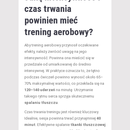
czas trwania
powinien mieć
trening aerobowy?
Aby trening aerobowy przynosił oczekiwane
efekty, należy zwrócić uwagę na jego
intensywność. Powinna ona mieścić się w
przedziale od umiarkowanej do średnio
intensywnej. W praktyce oznacza to, że tętno
podczas ćwiczeń powinno wynosić około 65–
70% maksymalnej wartości, co przekłada się na
120–140 uderzeń
na minutę. Utrzymanie
takiego rytmu serca sprzyja skutecznemu
spalaniu tłuszczu
.
Czas trwania treningu jest również kluczowy.
Idealnie, sesja powinna trwać przynajmniej
40
minut
. Efektywne spalanie
tkanki tłuszczowej