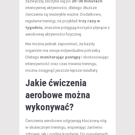
zazwyczaj zaczyna się po
20–30 minutach
intensywnej aktywności, dlatego dłuższe
ćwiczenia są niezwykle ważne. Dodatkowo,
regularne treningi, na przykład
trzy razy w
tygodniu
, znacznie potęgują korzyści płynące z
aerobowej aktywności fizycznej.
Nie można jednak zapominać, że każdy
organizm ma swoje indywidualne potrzeby.
Dlatego
monitorując postępy
i dostosowując
intensywność oraz czas trwania treningu,
można osiągnąć jeszcze lepsze rezultaty.
Jakie ćwiczenia
aerobowe można
wykonywać?
Ćwiczenia aerobowe odgrywają kluczową rolę
w skutecznym treningu, wspierając zarówno
zdrowie, jak i ogólną kondycję. Do popularnych