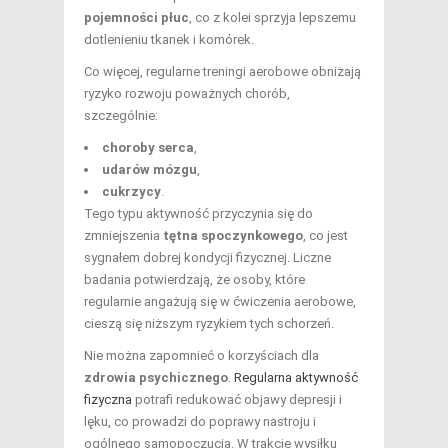
pojemności płuc
, co z kolei sprzyja lepszemu
dotlenieniu tkanek i komórek.
Co więcej, regularne treningi aerobowe obniżają
ryzyko rozwoju poważnych chorób,
szczególnie:
choroby serca
,
udarów mózgu
,
cukrzycy
.
Tego typu aktywność przyczynia się do
zmniejszenia
tętna spoczynkowego
, co jest
sygnałem dobrej kondycji fizycznej. Liczne
badania potwierdzają, że osoby, które
regularnie angażują się w ćwiczenia aerobowe,
cieszą się niższym ryzykiem tych schorzeń.
Nie można zapomnieć o korzyściach dla
zdrowia psychicznego
.
Regularna aktywność
fizyczna
potrafi redukować objawy depresji i
lęku, co prowadzi do poprawy nastroju i
ogólnego samopoczucia. W trakcie wysiłku