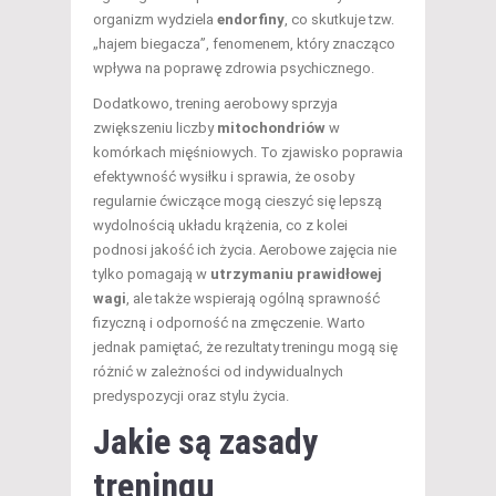
organizm wydziela
endorfiny
, co skutkuje tzw.
„hajem biegacza”, fenomenem, który znacząco
wpływa na poprawę zdrowia psychicznego.
Dodatkowo, trening aerobowy sprzyja
zwiększeniu liczby
mitochondriów
w
komórkach mięśniowych. To zjawisko poprawia
efektywność wysiłku i sprawia, że osoby
regularnie ćwiczące mogą cieszyć się lepszą
wydolnością układu krążenia, co z kolei
podnosi jakość ich życia. Aerobowe zajęcia nie
tylko pomagają w
utrzymaniu prawidłowej
wagi
, ale także wspierają ogólną sprawność
fizyczną i odporność na zmęczenie. Warto
jednak pamiętać, że rezultaty treningu mogą się
różnić w zależności od indywidualnych
predyspozycji oraz stylu życia.
Jakie są zasady
treningu