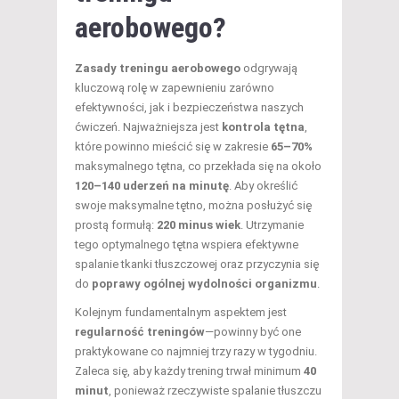
aerobowego?
Zasady treningu aerobowego
odgrywają
kluczową rolę w zapewnieniu zarówno
efektywności, jak i bezpieczeństwa naszych
ćwiczeń. Najważniejsza jest
kontrola tętna
,
które powinno mieścić się w zakresie
65–70%
maksymalnego tętna, co przekłada się na około
120–140 uderzeń na minutę
. Aby określić
swoje maksymalne tętno, można posłużyć się
prostą formułą:
220 minus wiek
. Utrzymanie
tego optymalnego tętna wspiera efektywne
spalanie tkanki tłuszczowej oraz przyczynia się
do
poprawy ogólnej wydolności organizmu
.
Kolejnym fundamentalnym aspektem jest
regularność treningów
—powinny być one
praktykowane co najmniej trzy razy w tygodniu.
Zaleca się, aby każdy trening trwał minimum
40
minut
, ponieważ rzeczywiste spalanie tłuszczu