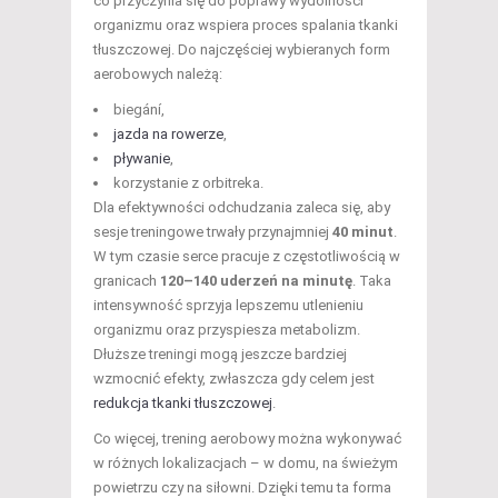
co przyczynia się do poprawy wydolności
organizmu oraz wspiera proces spalania tkanki
tłuszczowej. Do najczęściej wybieranych form
aerobowych należą:
biegání,
jazda na rowerze
,
pływanie
,
korzystanie z orbitreka.
Dla efektywności odchudzania zaleca się, aby
sesje treningowe trwały przynajmniej
40 minut
.
W tym czasie serce pracuje z częstotliwością w
granicach
120–140 uderzeń na minutę
. Taka
intensywność sprzyja lepszemu utlenieniu
organizmu oraz przyspiesza metabolizm.
Dłuższe treningi mogą jeszcze bardziej
wzmocnić efekty, zwłaszcza gdy celem jest
redukcja tkanki tłuszczowej
.
Co więcej, trening aerobowy można wykonywać
w różnych lokalizacjach – w domu, na świeżym
powietrzu czy na siłowni. Dzięki temu ta forma