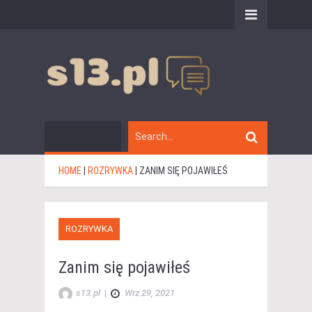
HOME
|
ROZRYWKA
|
ZANIM SIĘ POJAWIŁEŚ
ROZRYWKA
Zanim się pojawiłeś
s13.pl
|
Wrz 29, 2021