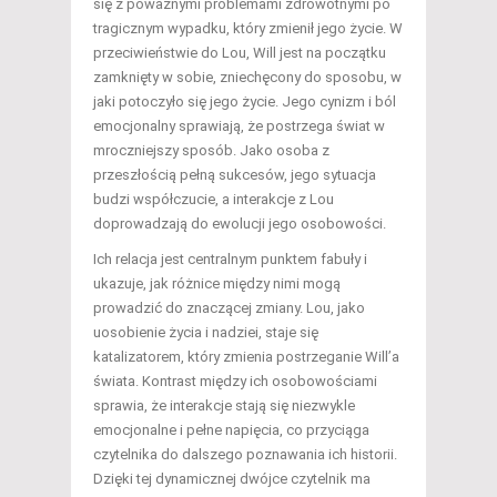
się z poważnymi problemami zdrowotnymi po
tragicznym wypadku, który zmienił jego życie. W
przeciwieństwie do Lou, Will jest na początku
zamknięty w sobie, zniechęcony do sposobu, w
jaki potoczyło się jego życie. Jego cynizm i ból
emocjonalny sprawiają, że postrzega świat w
mroczniejszy sposób. Jako osoba z
przeszłością pełną sukcesów, jego sytuacja
budzi współczucie, a interakcje z Lou
doprowadzają do ewolucji jego osobowości.
Ich relacja jest centralnym punktem fabuły i
ukazuje, jak różnice między nimi mogą
prowadzić do znaczącej zmiany. Lou, jako
uosobienie życia i nadziei, staje się
katalizatorem, który zmienia postrzeganie Will’a
świata. Kontrast między ich osobowościami
sprawia, że interakcje stają się niezwykle
emocjonalne i pełne napięcia, co przyciąga
czytelnika do dalszego poznawania ich historii.
Dzięki tej dynamicznej dwójce czytelnik ma