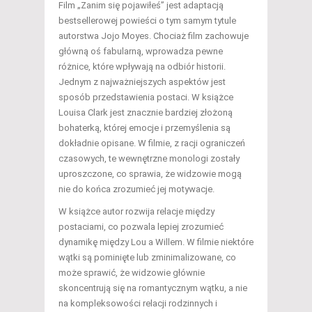
Film „Zanim się pojawiłeś” jest adaptacją
bestsellerowej powieści o tym samym tytule
autorstwa Jojo Moyes. Chociaż film zachowuje
główną oś fabularną, wprowadza pewne
różnice, które wpływają na odbiór historii.
Jednym z najważniejszych aspektów jest
sposób przedstawienia postaci. W książce
Louisa Clark jest znacznie bardziej złożoną
bohaterką, której emocje i przemyślenia są
dokładnie opisane. W filmie, z racji ograniczeń
czasowych, te wewnętrzne monologi zostały
uproszczone, co sprawia, że widzowie mogą
nie do końca zrozumieć jej motywacje.
W książce autor rozwija relacje między
postaciami, co pozwala lepiej zrozumieć
dynamikę między Lou a Willem. W filmie niektóre
wątki są pominięte lub zminimalizowane, co
może sprawić, że widzowie głównie
skoncentrują się na romantycznym wątku, a nie
na kompleksowości relacji rodzinnych i