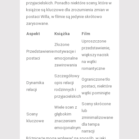
przyjacielskich. Ponadto niektóre sceny, które w
książce są kluczowe dla zrozumienia zmian w
postaci Willa, w filmie są jedynie skrótowo
zarysowane.
Aspekt
Książka
Film
Uproszczone
Złożone
przedstawienie,
Przedstawienie
motywacje i
większy nacisk
postaci
emocjonalne
na wątki
zawirowania
romantyczne
Szczegółowy
Ograniczone tło
Dynamika
opis relacji
postaci, niektóre
relacji
rodzinnych i
wątki pominięte
przyjacielskich
Sceny skrócone
Wiele scen z
lub
Sceny
głębokim
zminimalizowane
kluczowe
znaczeniem
dla tempa
emocjonalnym
narracji
Różnice te mogą wpływać na sposób, w jaki