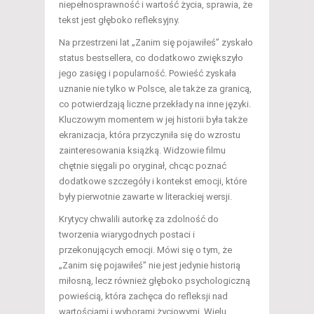
niepełnosprawność i wartość życia, sprawia, że
tekst jest głęboko refleksyjny.
Na przestrzeni lat „Zanim się pojawiłeś” zyskało
status bestsellera, co dodatkowo zwiększyło
jego zasięg i popularność. Powieść zyskała
uznanie nie tylko w Polsce, ale także za granicą,
co potwierdzają liczne przekłady na inne języki.
Kluczowym momentem w jej historii była także
ekranizacja, która przyczyniła się do wzrostu
zainteresowania książką. Widzowie filmu
chętnie sięgali po oryginał, chcąc poznać
dodatkowe szczegóły i kontekst emocji, które
były pierwotnie zawarte w literackiej wersji.
Krytycy chwalili autorkę za zdolność do
tworzenia wiarygodnych postaci i
przekonujących emocji. Mówi się o tym, że
„Zanim się pojawiłeś” nie jest jedynie historią
miłosną, lecz również głęboko psychologiczną
powieścią, która zachęca do refleksji nad
wartościami i wyborami życiowymi. Wielu