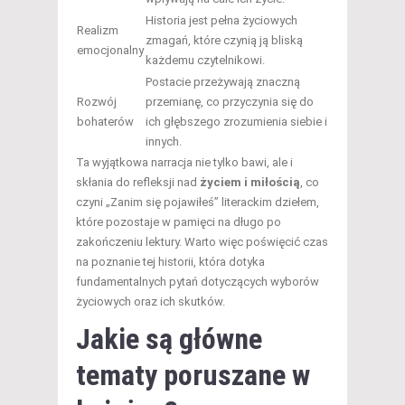
Historia jest pełna życiowych
Realizm
zmagań, które czynią ją bliską
emocjonalny
każdemu czytelnikowi.
Postacie przeżywają znaczną
Rozwój
przemianę, co przyczynia się do
bohaterów
ich głębszego zrozumienia siebie i
innych.
Ta wyjątkowa narracja nie tylko bawi, ale i
skłania do refleksji nad
życiem i miłością
, co
czyni „Zanim się pojawiłeś” literackim dziełem,
które pozostaje w pamięci na długo po
zakończeniu lektury. Warto więc poświęcić czas
na poznanie tej historii, która dotyka
fundamentalnych pytań dotyczących wyborów
życiowych oraz ich skutków.
Jakie są główne
tematy poruszane w