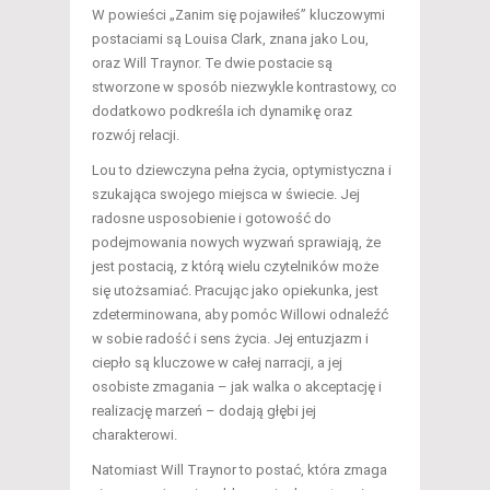
W powieści „Zanim się pojawiłeś” kluczowymi
postaciami są Louisa Clark, znana jako Lou,
oraz Will Traynor. Te dwie postacie są
stworzone w sposób niezwykle kontrastowy, co
dodatkowo podkreśla ich dynamikę oraz
rozwój relacji.
Lou to dziewczyna pełna życia, optymistyczna i
szukająca swojego miejsca w świecie. Jej
radosne usposobienie i gotowość do
podejmowania nowych wyzwań sprawiają, że
jest postacią, z którą wielu czytelników może
się utożsamiać. Pracując jako opiekunka, jest
zdeterminowana, aby pomóc Willowi odnaleźć
w sobie radość i sens życia. Jej entuzjazm i
ciepło są kluczowe w całej narracji, a jej
osobiste zmagania – jak walka o akceptację i
realizację marzeń – dodają głębi jej
charakterowi.
Natomiast Will Traynor to postać, która zmaga