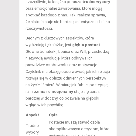
szczęśliwie, ta książka porusza
trudne wybory
oraz emocjonalne zawirowania, które mogą
spotkać każdego z nas. Taki realizm sprawia,
że historia staje się bardziej autentyczna i bliska
rzeczywistości.
Jednym z kluczowych aspektów, które
wyróżniają tę książkę, jest
głębia postaci
.
Główne bohaterki, Louisa oraz Will, przechodzą
niezwykłą ewolucję, która odkrywa ich
prawdziwe osobowości oraz motywacje.
Czytelnik ma okazję obserwować, jak ich relacja
rozwija się w obliczu odmiennych perspektyw
na życie i śmierć. W miarę jak fabuła postępuje,
ich
rozmiar emocjonalny
staje się coraz
bardziej widoczny, co pozwala na głęboki
wgląd w ich psychikę.
Aspekt
Opis
Postacie muszą stawić czoła
Trudne
skomplikowanym decyzjom, które
wybory
wpływają na całe ich życie.