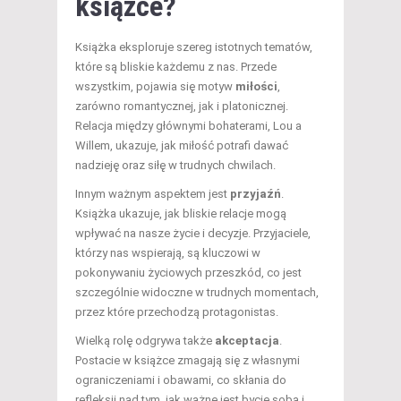
książce?
Książka eksploruje szereg istotnych tematów,
które są bliskie każdemu z nas. Przede
wszystkim, pojawia się motyw
miłości
,
zarówno romantycznej, jak i platonicznej.
Relacja między głównymi bohaterami, Lou a
Willem, ukazuje, jak miłość potrafi dawać
nadzieję oraz siłę w trudnych chwilach.
Innym ważnym aspektem jest
przyjaźń
.
Książka ukazuje, jak bliskie relacje mogą
wpływać na nasze życie i decyzje. Przyjaciele,
którzy nas wspierają, są kluczowi w
pokonywaniu życiowych przeszkód, co jest
szczególnie widoczne w trudnych momentach,
przez które przechodzą protagonistas.
Wielką rolę odgrywa także
akceptacja
.
Postacie w książce zmagają się z własnymi
ograniczeniami i obawami, co skłania do
refleksji nad tym, jak ważne jest bycie sobą i