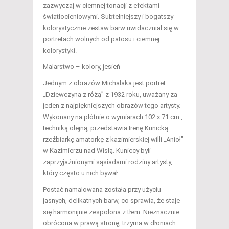
zazwyczaj w ciemnej tonacji z efektami
światłocieniowymi. Subtelniejszy i bogatszy
kolorystycznie zestaw barw uwidaczniał się w
portretach wolnych od patosu i ciemnej
kolorystyki.
Malarstwo – kolory, jesień
Jednym z obrazów Michalaka jest portret
„Dziewczyna z różą” z 1932 roku, uważany za
jeden z najpiękniejszych obrazów tego artysty.
Wykonany na płótnie o wymiarach 102 x 71 cm ,
techniką olejną, przedstawia Irenę Kunicką –
rzeźbiarkę amatorkę z kazimierskiej willi „Anioł”
w Kazimierzu nad Wisłą. Kuniccy byli
zaprzyjaźnionymi sąsiadami rodziny artysty,
który często u nich bywał.
Postać namalowana została przy użyciu
jasnych, delikatnych barw, co sprawia, że staje
się harmonijnie zespolona z tłem. Nieznacznie
obrócona w prawą stronę, trzyma w dłoniach