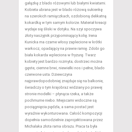
gałązkę z blado różowymi lub białymi kwiatami.
Kobieta ubrana jest w blado różową sukienkę
na szerokich ramiączkach, ozdobioną delikatną
kokardką w tym samym kolorze. Materiał kreacji
wydaje się śliski w dotyku. Na szyi spoczywa
złoty naszyjnik przypominający kolię. Irena
Kunicka ma czarne włosy zaplecione w krótki
warkocz, opadający na prawie ramię. Zdobi go
biała kokarda wpleciona w fryzurę. Twarz
kobiety jest bardzo rozmyta; dostrzec można
gęste, ciemne brwi, niewielki nos i pełne, blado
czerwone usta. Dziewczyna
najprawdopodobniej znajduje się na balkonie,
świadczy o tym krajobraz widziany po prawej
stronie modelki – płynąca rzeka, a także
pochmurne niebo. Miejscami widoczne są
pociągnięcia pędzla, a sama postać jest
wyraźnie wykonturowana. Całość kompozycji
dopełnia samodzielnie zaprojektowana przez
Michalaka złota rama obrazu. Praca ta była