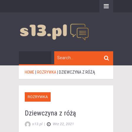
HOME
|
ROZRYWKA
|
DZIEWCZYNA Z RÓŻĄ
ROZRYWKA
Dziewczyna z różą
s13.pl
|
Wrz 22, 2021