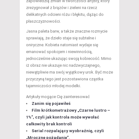
zapowiedzią zmian w twórczości artysty, który
zrezygnował z brązów i zieleni na rzecz
delikatnych odcieni różu i błękitu, dążąc do
płaszczyznowości.
Jasna paleta barw, a także znaczne rozmycie
sprawiają, że dzieło staje się subtelne i
oniryczne. Kobieta natomiast wydaje się
emanować spokojem i niewinnością,
jednocześnie ukazując swoją kobiecość. Mimo
iż obraz nie ukazuje nic nadzwyczajnego,
niewątpliwie ma swój wyjątkowy urok. Być może
przyczyną tego jest pozostawiona cząstka
tajemniczości młodej modelki.
Artykuły mogące Cię zainteresować
Zanim się pojawiłeś
Film krótkometrażowy „Czarne lustro –
1%”, czyli jak kontrola może wywołać
całkowity brak kontroli
Serial rozpalający wyobraźnię, czyli
„Mroczne pożądanie”.