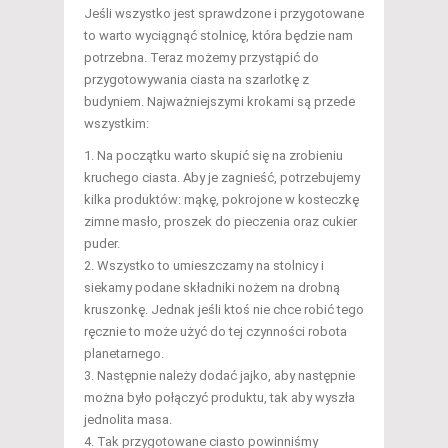
Jeśli wszystko jest sprawdzone i przygotowane
to warto wyciągnąć stolnicę, która będzie nam
potrzebna. Teraz możemy przystąpić do
przygotowywania ciasta na szarlotkę z
budyniem. Najważniejszymi krokami są przede
wszystkim:
Na początku warto skupić się na zrobieniu
kruchego ciasta. Aby je zagnieść, potrzebujemy
kilka produktów: mąkę, pokrojone w kosteczkę
zimne masło, proszek do pieczenia oraz cukier
puder.
Wszystko to umieszczamy na stolnicy i
siekamy podane składniki nożem na drobną
kruszonkę. Jednak jeśli ktoś nie chce robić tego
ręcznie to może użyć do tej czynności robota
planetarnego.
Następnie należy dodać jajko, aby następnie
można było połączyć produktu, tak aby wyszła
jednolita masa.
Tak przygotowane ciasto powinniśmy