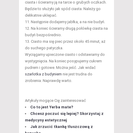
ciasta i ścieramy ją na tarce o grubych oczkach.
Będzie to służyło jak spód ciasta. Należy go
delikatnie uklepać.
Następnie dodajemy jabłka, a na nie budyń.
Na koniec ścieramy drugą połówkę ciasta na
budyń bezpośrednio.
Ciasto ma się piec przez około 45 minut, aż
do suchego patyczka.
Wyciągamy upieczone ciasto i odstawiamy do
wystygnięcia. Na koniec posypujemy cukrem
pudrem i gotowe. Można jeść. Jak widać
szarlotka z budyniem
nie jest trudna do
zrobienia. Naprawdę warto.
Artykuły mogące Cię zainteresować
Co to jest Yerba mate?
Chcesz poczuć się lepiej? Skorzystaj z
medycyny estetycznej
Jak zrzucić tkankę tłuszczową z