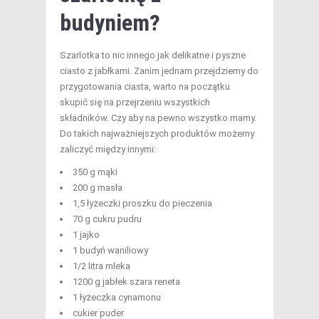
budyniem?
Szarlotka to nic innego jak delikatne i pyszne
ciasto z jabłkami. Zanim jednam przejdziemy do
przygotowania ciasta, warto na początku
skupić się na przejrzeniu wszystkich
składników. Czy aby na pewno wszystko mamy.
Do takich najważniejszych produktów możemy
zaliczyć między innymi:
350 g mąki
200 g masła
1,5 łyżeczki proszku do pieczenia
70 g cukru pudru
1 jajko
1 budyń waniliowy
1/2 litra mleka
1200 g jabłek szara reneta
1 łyżeczka cynamonu
cukier puder