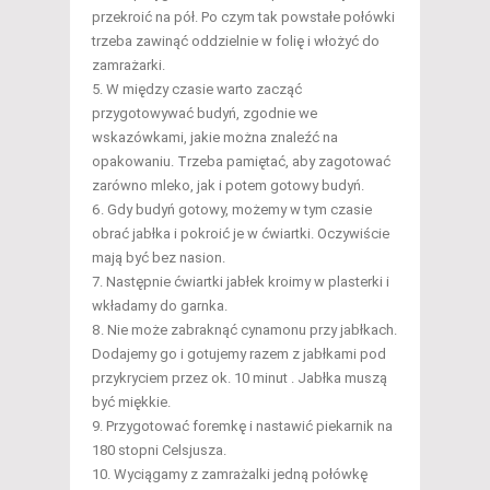
przekroić na pół. Po czym tak powstałe połówki
trzeba zawinąć oddzielnie w folię i włożyć do
zamrażarki.
W między czasie warto zacząć
przygotowywać budyń, zgodnie we
wskazówkami, jakie można znaleźć na
opakowaniu. Trzeba pamiętać, aby zagotować
zarówno mleko, jak i potem gotowy budyń.
Gdy budyń gotowy, możemy w tym czasie
obrać jabłka i pokroić je w ćwiartki. Oczywiście
mają być bez nasion.
Następnie ćwiartki jabłek kroimy w plasterki i
wkładamy do garnka.
Nie może zabraknąć cynamonu przy jabłkach.
Dodajemy go i gotujemy razem z jabłkami pod
przykryciem przez ok. 10 minut . Jabłka muszą
być miękkie.
Przygotować foremkę i nastawić piekarnik na
180 stopni Celsjusza.
Wyciągamy z zamrażalki jedną połówkę